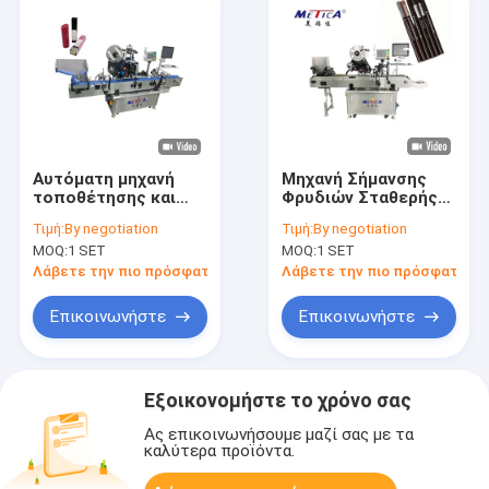
Αυτόματη μηχανή
Μηχανή Σήμανσης
τοποθέτησης και
Φρυδιών Σταθερής
επισήμανσης στο
Θέσης
Τιμή:
By negotiation
Τιμή:
By negotiation
κάτω μέρος σωλήνα
MOQ:
1 SET
MOQ:
1 SET
για lipgloss
Λάβετε την πιο πρόσφατη τιμή
Λάβετε την πιο πρόσφατη τι
Επικοινωνήστε
Επικοινωνήστε
Εξοικονομήστε το χρόνο σας
Ας επικοινωνήσουμε μαζί σας με τα
καλύτερα προϊόντα.