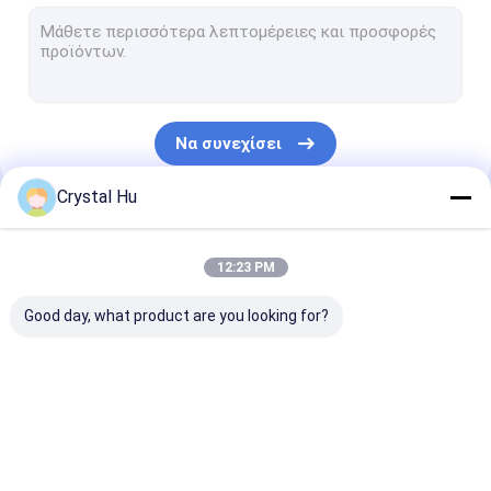
Σφραγίζοντας μηχανή μπουκαλιών
Γεμίζοντας και σφραγίζοντας μηχανή σωλήνων
monoblock γεμίζοντας και μηχανή κάλυψης
Να συνεχίσει
Εμφιαλώνοντας γραμμή παραγωγής
Crystal Hu
Μηχανή συσκευασίας συνήθειας
Οι Κατηγορίες Μας
κονσερβοποιώντας μηχανή μπουκαλιών
12:23 PM
Μηχανή συσκευασίας τσαντών
Good day, what product are you looking for?
Μηχανή πλήρωσης
ΜΗΧΑΝΗ ΚΑΠ
μηχανή
μπουκαλιών
ΜΠΟΥΚΑΛΙΩΝ
μαρκαρίσματο
μπουκαλιών