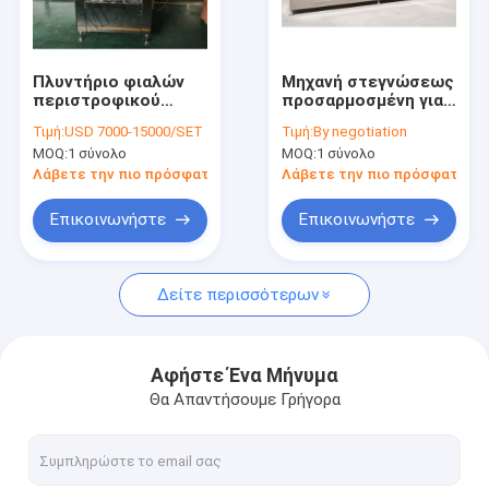
Περίπου εμείς
Γύρος εργοστασίων
Πλυντήριο φιαλών
Μηχανή στεγνώσεως
περιστροφικού
προσαρμοσμένη για
Ποιοτικός έλεγχος
τύπου με πλύσιμο
πλυντήριο
Τιμή:
USD 7000-15000/SET
Τιμή:
By negotiation
αέρα και νερού
μπουκαλιών
MOQ:
1 σύνολο
MOQ:
1 σύνολο
Μας ελάτε σε επαφή με
Λάβετε την πιο πρόσφατη τιμή
Λάβετε την πιο πρόσφατη τι
Ζητήστε ένα απόσπασμα
Επικοινωνήστε
Επικοινωνήστε
Δείτε περισσότερων
Μηχανή πλήρωσης μπουκαλιών
ΜΗΧΑΝΗ ΚΑΠ ΜΠΟΥΚΑΛΙΩΝ
Αφήστε Ένα Μήνυμα
Θα Απαντήσουμε Γρήγορα
μηχανή μαρκαρίσματος μπουκαλιών
πλυντήριο μπουκαλιών