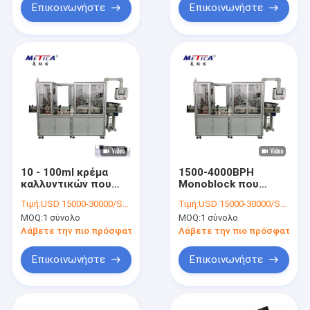
Επικοινωνήστε
Επικοινωνήστε
10 - 100ml κρέμα
1500-4000BPH
καλλυντικών που
Monoblock που
εμφιαλώνει και
γεμίζει και μηχανή
Τιμή:
USD 15000-30000/SET
Τιμή:
USD 15000-30000/SET
μηχανή υψηλό
500kg κάλυψης για
MOQ:
1 σύνολο
MOQ:
1 σύνολο
Intellectualization
την κρέμα 50ml
κάλυψης
Λάβετε την πιο πρόσφατη τιμή
Λάβετε την πιο πρόσφατη τι
Επικοινωνήστε
Επικοινωνήστε