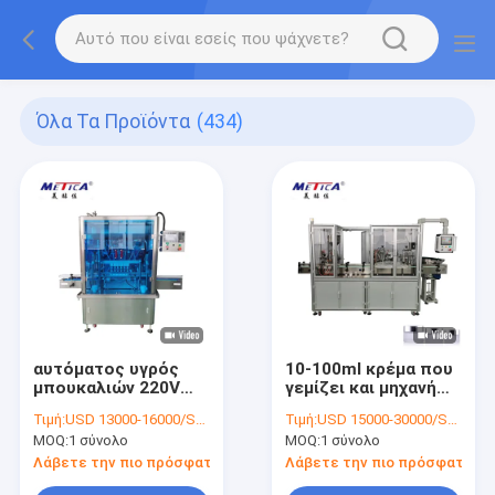
Όλα Τα Προϊόντα
(434)
αυτόματος υγρός
10-100ml κρέμα που
μπουκαλιών 220V
γεμίζει και μηχανή
50hz τύπος
υψηλό
Τιμή:
USD 13000-16000/SET
Τιμή:
USD 15000-30000/SET
υπερχείλισης
Intellectualization
MOQ:
1 σύνολο
MOQ:
1 σύνολο
γεμίζοντας μηχανών
κάλυψης για τα
κενός
καλλυντικά
Λάβετε την πιο πρόσφατη τιμή
Λάβετε την πιο πρόσφατη τι