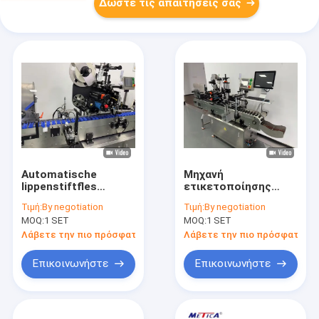
Δώστε τις απαιτήσεις σας
Automatische
Μηχανή
lippenstiftfles
ετικετοποίησης
boven- en onderkant
αυτοματοποιημένης
Τιμή:
By negotiation
Τιμή:
By negotiation
positioneringsetiketteermachine
συσκευής
MOQ:
1 SET
MOQ:
1 SET
voor cosmetica
ετικετοποίησης για
την βιομηχανία
Λάβετε την πιο πρόσφατη τιμή
Λάβετε την πιο πρόσφατη τι
καλλυντικών
Επικοινωνήστε
Επικοινωνήστε