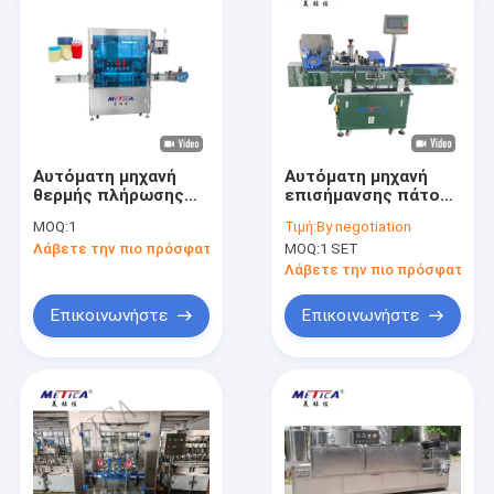
Αυτόματη μηχανή
Αυτόματη μηχανή
θερμής πλήρωσης
επισήμανσης πάτου
βαζελίνης και
για κραγιόν και
MOQ:
1
Τιμή:
By negotiation
αποσμητικού για
μάσκαρα
Λάβετε την πιο πρόσφατη τιμή
MOQ:
1 SET
καλλυντικά
προϊόντα
Λάβετε την πιο πρόσφατη τι
Επικοινωνήστε
Επικοινωνήστε
Σπίτι
Προϊόντα
Εμφάνιση VR