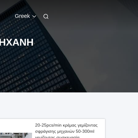
Greek
ΜΗΧΑΝΉ
20-25pcs/min κρέμας γεμίζοντας
σφράγισης μηχανών 50-300ml
γεμίζοντας συσκευασία