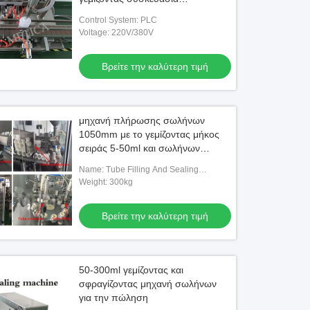
περίπτωσης σειράς ξύλινη
Control System: PLC
Voltage: 220V/380V
Βρείτε την καλύτερη τιμή
μηχανή πλήρωσης σωλήνων
1050mm με το γεμίζοντας μήκος
σειράς 5-50ml και σωλήνων
50250mm
Name: Tube Filling And Sealing
Machine
Weight: 300kg
Βρείτε την καλύτερη τιμή
50-300ml γεμίζοντας και
σφραγίζοντας μηχανή σωλήνων
για την πώληση