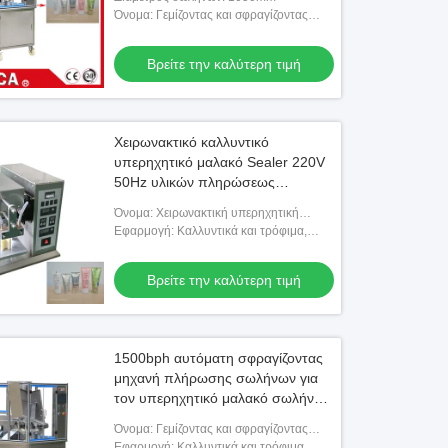
Όνομα: Γεμίζοντας και σφραγίζοντας
μηχανή σωλήνων
Βρείτε την καλύτερη τιμή
Χειρωνακτικό καλλυντικό
υπερηχητικό μαλακό Sealer 220V
50Hz υλικών πληρώσεως
σωλήνων
Όνομα: Χειρωνακτική υπερηχητική
μαλακή σφραγίζοντας μηχανή σωλήνων
Εφαρμογή: Καλλυντικά και τρόφιμα,
χημικό κ.λπ.
Βρείτε την καλύτερη τιμή
1500bph αυτόματη σφραγίζοντας
μηχανή πλήρωσης σωλήνων για
τον υπερηχητικό μαλακό σωλήνα
κρέμας
Όνομα: Γεμίζοντας και σφραγίζοντας
μηχανή για πολλές χρήσεις χεριών
Εφαρμογή: Καλλυντικά και τρόφιμα,