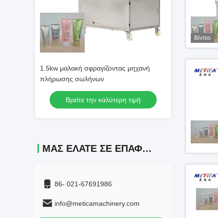
Βίντεο
 μηχανή
1.5kw μαλακή σφραγίζοντας μηχανή
1.5kw μαλακή σφ
πλήρωσης σωλήνων
πλήρωσης σωλ
 τιμή
Βρείτε την καλύτερη τιμή
Βρείτε τ
ΜΑΣ ΕΛΆΤΕ ΣΕ ΕΠΑΦΉ ΜΕ
86- 021-67691986
info@meticamachinery.com