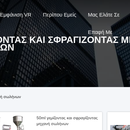
Εμφάνιση VR
Περίπου Εμείς
Μας Ελάτε Σε
Επαφή Με
ΟΝΤΑΣ ΚΑΙ ΣΦΡΑΓΊΖΟΝΤΑΣ 
ΝΩΝ
ανή σωλήνων
50ml γεμίζοντας και σφραγίζοντας
μηχανή σωλήνων