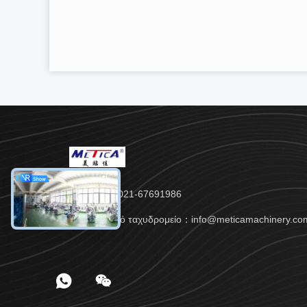
Τηλ.：86- 021-67691986
Ηλεκτρονικό ταχυδρομείο：info@meticamachinery.co