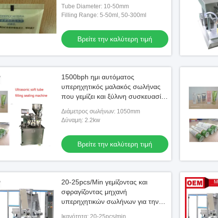
Tube Diameter: 10-50mm
Filling Range: 5-50ml, 50-300ml
Βρείτε την καλύτερη τιμή
1500bph ημι αυτόματος
υπερηχητικός μαλακός σωλήνας
που γεμίζει και ξύλινη συσκευασία
περίπτωσης μηχανών σφράγισης
Διάμετρος σωλήνων: 1050mm
Δύναμη: 2.2kw
Βρείτε την καλύτερη τιμή
20-25pcs/Min γεμίζοντας και
σφραγίζοντας μηχανή
υπερηχητικών σωλήνων για την
κρέμα χεριών
Ικανότητα: 20-25pcs/min