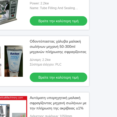
Power: 2.2kw
Name: Tube Filling And Sealing
Machine
Βρείτε την καλύτερη τιμή
Οδοντόπαστας χάλυβα μαλακή
σωλήνων μηχανή 50-300ml
μηχανών πλήρωσης σφραγίζοντας
Δύναμη: 2.2kw
Σύστημα ελέγχου: PLC
Βρείτε την καλύτερη τιμή
Αυτόματη υπερηχητική μαλακή
σφραγίζοντας μηχανή σωλήνων με
την πλήρωση της ακρίβειας ±1%
Διάμετρος σωλήνων: 1050mm