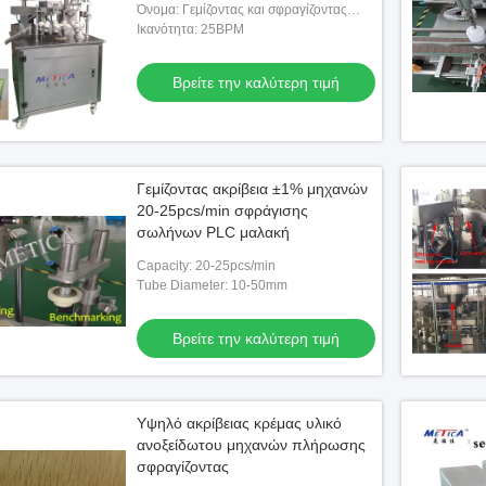
Όνομα: Γεμίζοντας και σφραγίζοντας
μηχανή υπερηχητικών σωλήνων λοσιόν
Ικανότητα: 25BPM
Βρείτε την καλύτερη τιμή
Γεμίζοντας ακρίβεια ±1% μηχανών
20-25pcs/min σφράγισης
σωλήνων PLC μαλακή
Capacity: 20-25pcs/min
Tube Diameter: 10-50mm
Βρείτε την καλύτερη τιμή
Υψηλό ακρίβειας κρέμας υλικό
ανοξείδωτου μηχανών πλήρωσης
σφραγίζοντας