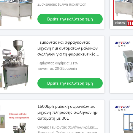
Συσκευασία: ξύλινη περίπτωση
Βρείτε την καλύτερη τιμή
Βίντεο
ραγίζοντας μηχανή
Γεμίζοντας και σφραγίζοντας
ήνων
μηχανή ημι αυτόματων μαλακών
σωλήνων για τη φαρμακευτικές
χημική ουσία και τις βιομηχανίες
ην καλύτερη τιμή
Γεμίζοντας ακρίβεια: ±1%
τροφίμων
Ικανότητα: 20-25pcs/min
Βρείτε την καλύτερη τιμή
1500bph μαλακή σφραγίζοντας
μηχανή πλήρωσης σωλήνων ημι
αυτόματη με 30L
Όνομα: Γεμίζοντας σωλήνων κρέμας
χεριών υπερηχητική και σφραγίζοντας
Εφαρμογή: Τρόφιμα, ιατρικός, χημικά,