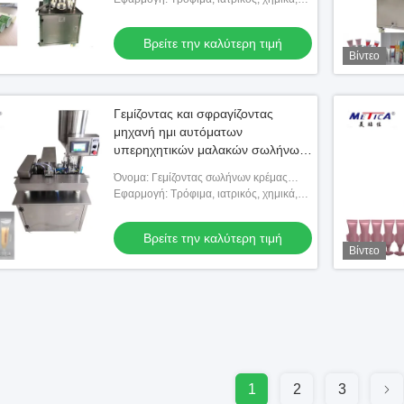
μηχανή
προϊόντα, ποτό και ούτω καθεξής
Βρείτε την καλύτερη τιμή
Βίντεο
Γεμίζοντας και σφραγίζοντας
μηχανή ημι αυτόματων
υπερηχητικών μαλακών σωλήνων
για τον υπόλοιπο κόσμο του
Όνομα: Γεμίζοντας σωλήνων κρέμας
μαλακού σωλήνα
υπερηχητική και σφραγίζοντας μηχανή
Εφαρμογή: Τρόφιμα, ιατρικός, χημικά,
προϊόντα, ποτό και ούτω καθεξής
Βρείτε την καλύτερη τιμή
Βίντεο
1
2
3