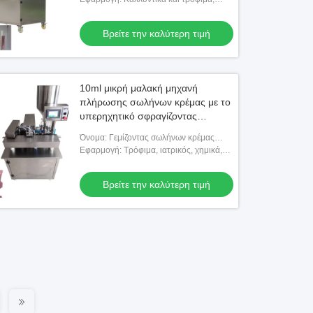
σωλήνων κρέμας μαλακών
χημική ουσία…
Βρείτε την καλύτερη τιμή
10ml μικρή μαλακή μηχανή
πλήρωσης σωλήνων κρέμας με το
υπερηχητικό σφραγίζοντας
σύστημα
Όνομα: Γεμίζοντας σωλήνων κρέμας
υπερηχητική και σφραγίζοντας μηχανή
Εφαρμογή: Τρόφιμα, ιατρικός, χημικά,
προϊόντα, ποτό και ούτω καθεξής
Βρείτε την καλύτερη τιμή