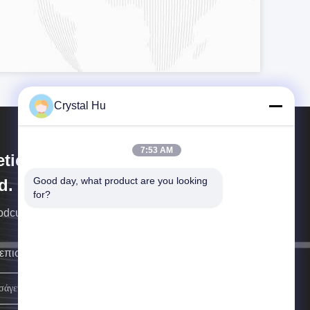
Crystal Hu
7:53 AM
tica Machinery (Shanghai) Co.,
Good day, what product are you looking 
d.
for?
rodcution μηχανημάτων Metica
επιστρέψουμε σε σας το συντομότερο δυνατό.
ΣΗΜΑΔΙ ΕΠΑΝΩ