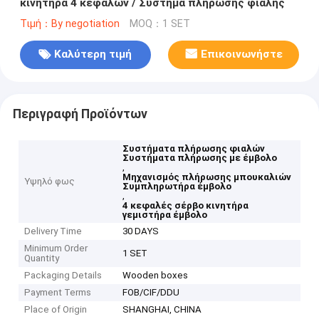
κινητήρα 4 κεφαλών / Σύστημα πλήρωσης φιάλης
Τιμή：By negotiation
MOQ：1 SET
Καλύτερη τιμή
Επικοινωνήστε
Περιγραφή Προϊόντων
Συστήματα πλήρωσης φιαλών
Συστήματα πλήρωσης με έμβολο
,
Μηχανισμός πλήρωσης μπουκαλιών
Υψηλό φως
Συμπληρωτήρα έμβολο
,
4 κεφαλές σέρβο κινητήρα
γεμιστήρα έμβολο
Delivery Time
30 DAYS
Minimum Order
1 SET
Quantity
Packaging Details
Wooden boxes
Payment Terms
FOB/CIF/DDU
Place of Origin
SHANGHAI, CHINA