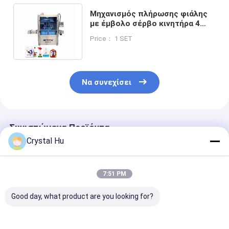
Μηχανισμός πλήρωσης φιάλης
με έμβολο σέρβο κινητήρα 4
κεφαλών / Σύστημα πλήρωσης
Price： 1 SET
φιάλης
Να συνεχίσει
Συνιστώμενα Προϊόντα
Crystal Hu
7:51 PM
Good day, what product are you looking for?
Πλήρως αυτόματη
Συσκευές
1800bph πλή