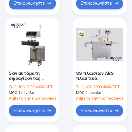
Επικοινωνήστε
Επικοινωνήστε
5kw αυτόματη
SS πλαισίων ABS
σφραγίζοντας
πλαστικό
μηχανή φύλλων
μπουκαλιών
Τιμή:
USD 2000-4000/SET
Τιμή:
USD 2000-4000/SET
αλουμινίου αργιλίου
σφραγίζοντας Sealer
MOQ:
1 σύνολο
MOQ:
1 σύνολο
για τα μπουκάλια
επαγωγής μηχανών
mtas-200
αυτόματο
Λάβετε την πιο πρόσφατη τιμή
Λάβετε την πιο πρόσφατη τι
Επικοινωνήστε
Επικοινωνήστε