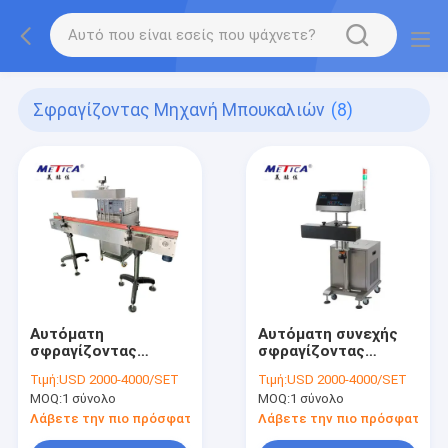
Σφραγίζοντας Μηχανή Μπουκαλιών
(8)
Αυτόματη
Αυτόματη συνεχής
σφραγίζοντας
σφραγίζοντας
μηχανή επαγωγής για
μηχανή φύλλων
Τιμή:
USD 2000-4000/SET
Τιμή:
USD 2000-4000/SET
το φύλλο αλουμινίου
αλουμινίου αργιλίου
MOQ:
1 σύνολο
MOQ:
1 σύνολο
αργιλίου 3000BPH
επαγωγής για τα
μπουκάλια και τα
Λάβετε την πιο πρόσφατη τιμή
Λάβετε την πιο πρόσφατη τι
βάζα