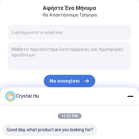
Αφήστε Ένα Μήνυμα
Θα Απαντήσουμε Γρήγορα
Να συνεχίσει
Crystal Hu
Σπίτι
Οι Κατηγορίες Μας
11:27 PM
Προϊόντα
Good day, what product are you looking for?
Εμφάνιση VR