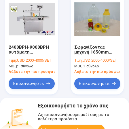
2400BPH-9000BPH
Σφραγίζοντας
αυτόματη
μηχανή 1650mm
σφραγίζοντας
μπουκαλιών φύλλων
Τιμή:
USD 2000-4000/SET
Τιμή:
USD 2000-4000/SET
μηχανή φύλλων
αλουμινίου
MOQ:
1 σύνολο
MOQ:
1 σύνολο
αλουμινίου
αλουμινίου cOem
επαγωγής μηχανών
σφραγίζοντας
Λάβετε την πιο πρόσφατη τιμή
Λάβετε την πιο πρόσφατη τι
μπουκαλιών
διάμετρος
σφραγίζοντας
Επικοινωνήστε
Επικοινωνήστε
Εξοικονομήστε το χρόνο σας
Ας επικοινωνήσουμε μαζί σας με τα
καλύτερα προϊόντα.