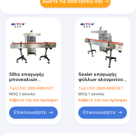
Δώστε τις απαιτήσεις σας
50hz επαγωγής
Sealer επαγωγής
μπουκαλιών
φύλλων αλουμινίου
σφραγίζοντας Sealer
αλουμινίου CE
Τιμή:
USD 2000-4000/SET
Τιμή:
USD 2000-4000/SET
2400-9000BPH
αυτόματη μηχανή
MOQ:
1 σύνολο
MOQ:
1 σύνολο
επαγωγής μηχανών
2400BPH-9000BPH
συνεχές
Λάβετε την πιο πρόσφατη τιμή
Λάβετε την πιο πρόσφατη τι
Επικοινωνήστε
Επικοινωνήστε