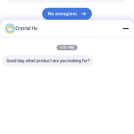
Να συνεχίσει
Crystal Hu
Οι Κατηγορίες Μας
4:51 PM
Good day, what product are you looking for?
Μηχανή πλήρωσης
ΜΗΧΑΝΗ ΚΑΠ
μηχανή
μπουκαλιών
ΜΠΟΥΚΑΛΙΩΝ
μαρκαρίσματο
μπουκαλιών
Αρχική Σελίδα
Περίπου εμείς
Desktop Site
Sitemap
Πολιτική μυστικότητας