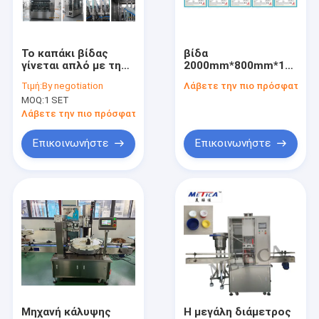
Περίπου εμείς
Γύρος εργοστασίων
Το καπάκι βίδας
βίδα
γίνεται απλό με τη
2000mm*800mm*1500m
Ποιοτικός έλεγχος
μηχανή καπάκισης
που καλύπτει το
Τιμή:
By negotiation
Λάβετε την πιο πρόσφατη τι
μπουκαλιών από
αυτόματο σύστημα
MOQ:
1 SET
ανοξείδωτο χάλυβα
κάλυψης ελέγχου
Μας ελάτε σε επαφή με
PLC
Λάβετε την πιο πρόσφατη τιμή
Ζητήστε ένα απόσπασμα
Επικοινωνήστε
Επικοινωνήστε
Μηχανή πλήρωσης μπουκαλιών
ΜΗΧΑΝΗ ΚΑΠ ΜΠΟΥΚΑΛΙΩΝ
μηχανή μαρκαρίσματος μπουκαλιών
πλυντήριο μπουκαλιών
Μηχανή κάλυψης
Η μεγάλη διάμετρος