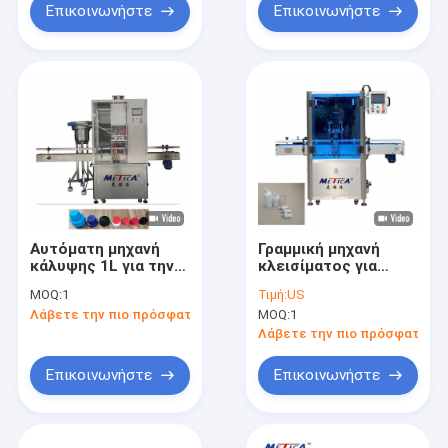
Επικοινωνήστε
Επικοινωνήστε
Αυτόματη μηχανή
Γραμμική μηχανή
κάλυψης 1L για την
κλεισίματος για
ακριβή σφράγιση
μπουκάλια
MOQ:
1
Τιμή:
US
μπουκαλιών
ψεκαστήρα
Λάβετε την πιο πρόσφατη τιμή
MOQ:
1
Λάβετε την πιο πρόσφατη τι
Επικοινωνήστε
Επικοινωνήστε