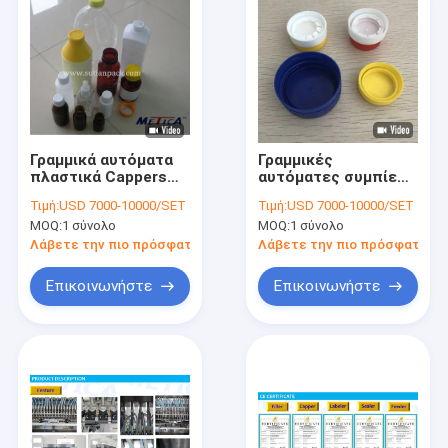
Γραμμικά αυτόματα
Γραμμικές
πλαστικά Cappers
αυτόματες συμπίεση
1800BPH-9000BPH
μηχανών κάλυψης
Τιμή:
USD 7000-10000/SET
Τιμή:
USD 7000-10000/SET
αξόνων μηχανών
βιδών μπουκαλιών
MOQ:
1 σύνολο
MOQ:
1 σύνολο
κάλυψης
αναστολής και
μπουκαλιών
κεφαλή κοχλίου
Λάβετε την πιο πρόσφατη τιμή
Λάβετε την πιο πρόσφατη τι
Επικοινωνήστε
Επικοινωνήστε
Σπίτι
Προϊόντα
Εμφάνιση VR