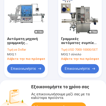
Αυτόματη μηχανή
Γραμμικές
γραμμικής
αυτόματες συμπίεση
τοποθέτησης
μηχανών κάλυψης
Τιμή:
us Dollar
Τιμή:
USD 7000-10000/SET
καπακιών για μεγάλα
βιδών μπουκαλιών
MOQ:
1
MOQ:
1 σύνολο
μπουκάλια
πετρελαίου μηχανών
και κεφαλή κοχλίου
Λάβετε την πιο πρόσφατη τιμή
Λάβετε την πιο πρόσφατη τι
Επικοινωνήστε
Επικοινωνήστε
Εξοικονομήστε το χρόνο σας
Ας επικοινωνήσουμε μαζί σας με τα
καλύτερα προϊόντα.