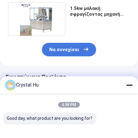
1.5kw μαλακή
σφραγίζοντας μηχανή
πλήρωσης σωλήνων
Να συνεχίσει
Συνιστώμενα Προϊόντα
Crystal Hu
4:58 PM
Good day, what product are you looking for?
50ml γεμίζοντας και
20-25pcs/min
Γεμίζοντας ακ