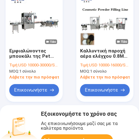
Εμφιαλώνοντας
Καλλυντική παροχή
μπουκάλι της Pet
αέρα ελέγχου 0.8MPa
γραμμών παραγωγής
PLC γραμμών
Τιμή:
USD 10000-30000/SET
Τιμή:
USD 10000-16000/SET
σιροπιού METICA
παραγωγής σκονών
MOQ:
1 σύνολο
MOQ:
1 σύνολο
που γεμίζει και
εμφιαλώνοντας
μηχανή κάλυψης
Λάβετε την πιο πρόσφατη τιμή
Λάβετε την πιο πρόσφατη τι
Επικοινωνήστε
Επικοινωνήστε
Εξοικονομήστε το χρόνο σας
Ας επικοινωνήσουμε μαζί σας με τα
καλύτερα προϊόντα.