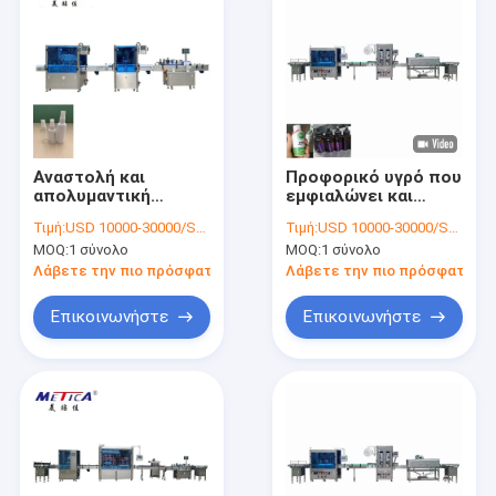
Αναστολή και
Προφορικό υγρό που
απολυμαντική
εμφιαλώνει και
αυτόματη
μηχανή πλήρωσης
Τιμή:
USD 10000-30000/SET
Τιμή:
USD 10000-30000/SET
γεμίζοντας γραμμή
μπουκαλιών γυαλιού
MOQ:
1 σύνολο
MOQ:
1 σύνολο
μηχανών κάλυψης
μηχανών 0.6-0.8Mpa
και μαρκαρίσματος
μαρκαρίσματος
Λάβετε την πιο πρόσφατη τιμή
Λάβετε την πιο πρόσφατη τι
Επικοινωνήστε
Επικοινωνήστε
Σπίτι
Προϊόντα
Εμφάνιση VR