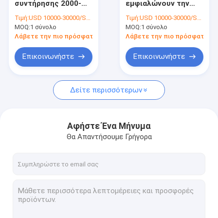
συντήρησης 2000-
εμφιαλώνουν την
Σφραγίζοντας μηχανή μπουκαλιών
3000BPH γραμμών
υγρή γεμίζοντας
Τιμή:
USD 10000-30000/SET
Τιμή:
USD 10000-30000/SET
εμφιάλωσης χυμού
κάλυψη γραμμών
MOQ:
Γεμίζοντας και σφραγίζοντας μηχανή σωλήνων
1 σύνολο
MOQ:
1 σύνολο
σταφυλιών 220V 5kw
παραγωγής και που
ονομάζουν τη μηχανή
Λάβετε την πιο πρόσφατη τιμή
Λάβετε την πιο πρόσφατη τι
monoblock γεμίζοντας και μηχανή κάλυψης
Επικοινωνήστε
Επικοινωνήστε
Εμφιαλώνοντας γραμμή παραγωγής
Δείτε περισσότερων
Μηχανή συσκευασίας συνήθειας
κονσερβοποιώντας μηχανή μπουκαλιών
Αφήστε Ένα Μήνυμα
Μηχανή συσκευασίας τσαντών
Θα Απαντήσουμε Γρήγορα