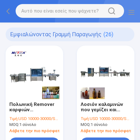
Εμφιαλώνοντας Γραμμή Παραγωγής
(26)
Πολωνική Remover
Λοσιόν καλαμινών
καρφιών
που γεμίζει και
εμφιαλώνοντας
μηχανή κάλυψης
Τιμή:
USD 10000-30000/SET
Τιμή:
USD 10000-30000/SET
γραμμή παραγωγής
MOQ:
1 σύνολο
MOQ:
1 σύνολο
Λάβετε την πιο πρόσφατη τιμή
Λάβετε την πιο πρόσφατη τι