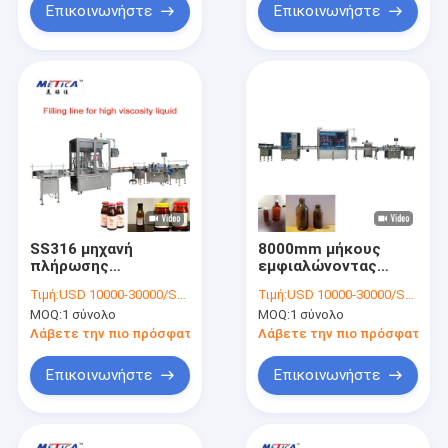
Επικοινωνήστε
Επικοινωνήστε
SS316 μηχανή
8000mm μήκους
πλήρωσης
εμφιαλώνοντας
μαρμελάδας σάλτσας
μηχανή πλήρωσης
Τιμή:
USD 10000-30000/SET
Τιμή:
USD 10000-30000/SET
ντοματών
σιροπιού γραμμών
MOQ:
1 σύνολο
MOQ:
1 σύνολο
εμφιαλώνοντας
παραγωγής
γραμμών της Pet
αυτόματη
Λάβετε την πιο πρόσφατη τιμή
Λάβετε την πιο πρόσφατη τι
9000mm μήκος
Επικοινωνήστε
Επικοινωνήστε