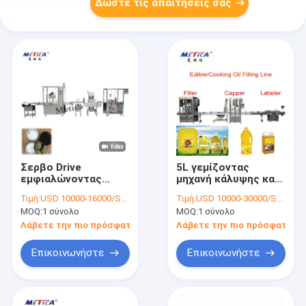
Δώστε τις απαιτήσεις σας
Σερβο Drive
5L γεμίζοντας
εμφιαλώνοντας
μηχανή κάλυψης και
γραμμή παραγωγής
μαρκαρίσματος
Τιμή:
USD 10000-16000/SET
Τιμή:
USD 10000-30000/SET
3Kw 220V για τη
λαδιού
MOQ:
1 σύνολο
MOQ:
1 σύνολο
χαλαρή σκόνη
Λάβετε την πιο πρόσφατη τιμή
Λάβετε την πιο πρόσφατη τι
Επικοινωνήστε
Επικοινωνήστε