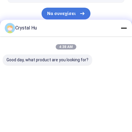
Να συνεχίσει
Crystal Hu
Οι Κατηγορίες Μας
4:38 AM
Good day, what product are you looking for?
Μηχανή πλήρωσης
ΜΗΧΑΝΗ ΚΑΠ
μηχανή
μπουκαλιών
ΜΠΟΥΚΑΛΙΩΝ
μαρκαρίσματο
μπουκαλιών
Αρχική Σελίδα
Περίπου εμείς
Desktop Site
Sitemap
Πολιτική μυστικότητας