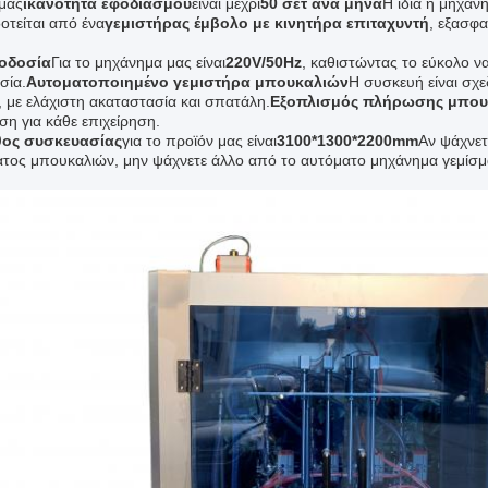
 μας
ικανότητα εφοδιασμού
είναι μέχρι
50 σετ ανά μήνα
Η ίδια η μηχανή
οτείται από ένα
γεμιστήρας έμβολο με κινητήρα επιταχυντή
, εξασφα
οδοσία
Για το μηχάνημα μας είναι
220V/50Hz
, καθιστώντας το εύκολο ν
σία.
Αυτοματοποιημένο γεμιστήρα μπουκαλιών
Η συσκευή είναι σχε
, με ελάχιστη ακαταστασία και σπατάλη.
Εξοπλισμός πλήρωσης μπου
ση για κάθε επιχείρηση.
θος συσκευασίας
για το προϊόν μας είναι
3100*1300*2200mm
Αν ψάχνετ
ατος μπουκαλιών, μην ψάχνετε άλλο από το αυτόματο μηχάνημα γεμί