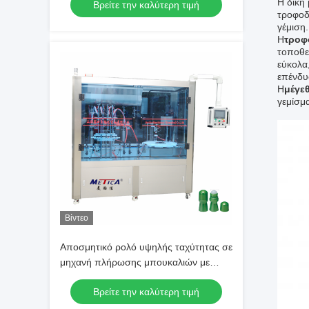
Η δική
Βρείτε την καλύτερη τιμή
επένδυση με καπάκι, για τα αιθέρια
τροφοδ
έλαια
γέμιση.
Η
τροφ
τοποθε
εύκολα
επένδυ
Η
μέγε
γεμίσμ
Βίντεο
Αποσμητικό ρολό υψηλής ταχύτητας σε
μηχανή πλήρωσης μπουκαλιών με
ρυθμιζόμενο όγκο για εξοπλισμό
Βρείτε την καλύτερη τιμή
πλήρωσης μπουκαλιών υγρού