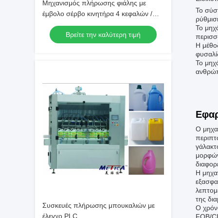
Μηχανισμός πλήρωσης φιάλης με
Το σύσ
έμβολο σέρβο κινητήρα 4 κεφαλών /
ρύθμισ
Σύστημα πλήρωσης φιάλης
Το μηχ
Βρείτε την καλύτερη τιμή
περισσ
Η μέθο
φυσαλί
Το μηχ
ανθρώπ
Εφαρ
Ο μηχα
περιπτ
γάλακτ
μορφών
διαφορ
Η μηχα
εξασφα
λεπτομέ
της δι
Συσκευές πλήρωσης μπουκαλιών με
Ο χρόν
έλεγχο PLC
FOB/CI