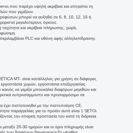
rvo,που παρέχει υψηλή ακρίβεια και επιτρέπει τη
λών που γεμίζουν.
ροφύσων μπορεί να αυξηθεί σε 6, 8, 10, 12, 16 ή
ειριστεί μεγαλύτερους όγκους.
ή ταχύτητα και ακρίβεια πλήρωσης, χωρίς
ορφώσιμη.
υ περιλαμβάνει PLC και οθόνη αφής αλληλεπίδρασης
TICA MT- είναι κατάλληλος για χρήση σε διάφορες
 εργοστάσια χυμών, εργοστάσια επεξεργασίας
ικανός να γεμίζει μπουκάλια διαφόρων μεγεθών και
αιρετικά ευπροσάρμοστο και προσαρμόσιμο σε
ι έχει πιστοποιηθεί με την πιστοποίηση CE,
τητα παραγγελίας για το προϊόν αυτό είναι 1 SETΟι
λίζοντας την επαρκή προστασία του κατά τη διάρκεια
μεταξύ 20-30 ημερών και οι όροι πληρωμής είναι
ής των διαφόρων βιομηχανιώνΤο μέγεθος