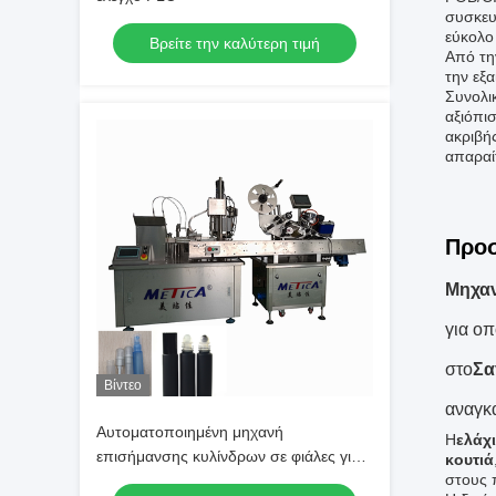
συσκευα
εύκολο 
Βρείτε την καλύτερη τιμή
Από τη
την εξ
Συνολι
αξιόπι
ακριβή
απαραί
Προ
Μηχα
για οπ
στο
Σα
Βίντεο
αναγκα
Αυτοματοποιημένη μηχανή
Η
ελάχ
επισήμανσης κυλίνδρων σε φιάλες για
κουτιά
στους π
τη συμπλήρωση με σφαίρα, για την