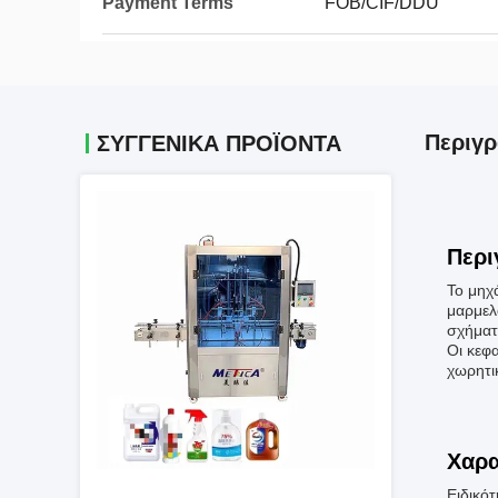
Payment Terms
FOB/CIF/DDU
Περιγρ
ΣΥΓΓΕΝΙΚΆ ΠΡΟΪΌΝΤΑ
Περι
Το μηχ
μαρμελ
σχήματ
Οι κεφ
χωρητι
Χαρα
Ειδικότ