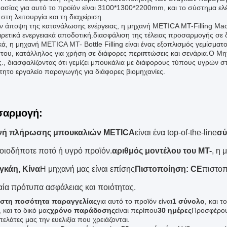
σίας για αυτό το προϊόν είναι 3100*1300*2200mm, και το σύστημα ελέγχ
στη λειτουργία και τη διαχείριση.
ν άποψη της κατανάλωσης ενέργειας, η μηχανή METICA MT-Filling Mac
αιρετικά ενεργειακά αποδοτική.διασφάλιση της τέλειας προσαρμογής σε
κά, η μηχανή METICA MT- Bottle Filling είναι ένας εξοπλισμός γεμίσμα
στου, κατάλληλος για χρήση σε διάφορες περιπτώσεις και σενάρια.Ο Μη
ς., διασφαλίζοντας ότι γεμίζει μπουκάλια με διάφορους τύπους υγρών σ
τητο εργαλείο παραγωγής για διάφορες βιομηχανίες.
σαρμογή:
νή πλήρωσης μπουκαλιών METICA
είναι ένα top-of-the-line
σύ
οιοδήποτε ποτό ή υγρό προϊόν.
αριθμός μοντέλου του MT-
, η 
γκάη, Κίνα
Η μηχανή μας είναι επίσης
Πιστοποίηση: CE
πιστοπ
ία πρότυπα ασφάλειας και ποιότητας.
ιστη ποσότητα παραγγελίας
για αυτό το προϊόν είναι
1 σύνολο
, και το
, και το δικό μας
χρόνο παράδοσης
είναι περίπου
30 ημέρες
Προσφέρου
ελάτες μας την ευελιξία που χρειάζονται.