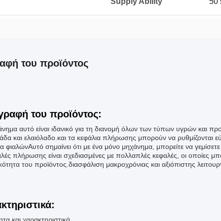
Supply Ability
50 
αφή του προϊόντος
γραφή του προϊόντος:
άνημα αυτό είναι ιδανικό για τη διανομή όλων των τύπων υγρών και π
άδα και ελαιόλαδο.και τα κεφάλια πλήρωσης μπορούν να ρυθμίζονται ε
α φιαλώνΑυτό σημαίνει ότι με ένα μόνο μηχάνημα, μπορείτε να γεμίσετ
αλές πλήρωσης είναι σχεδιασμένες με πολλαπλές κεφαλές, οι οποίες 
κότητα του προϊόντος.διασφάλιση μακροχρόνιας και αξιόπιστης λειτουρ
κτηριστικά:
ητα και χαρακτηριστικά