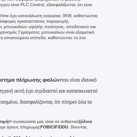
ου είναι PLC Control, εξασφαλίζοντας ότι είναι
hine έχει κατανάλωση ενέργειας 3KW, καθιστώντας
 διάφορες εγκαταστάσεις παραγωγής.
τος μπουκαλιών υψηλής ποιότητας, αποδοτικού και
χανισμός Γεμίσματος μπουκαλιών είναι εξαιρετικά
τα απαιτούμενα επίπεδα, καθιστώντας το ένα
στημα πλήρωσης φιαλών
που είναι ιδανικό
μηχανή αυτή έχει σχεδιαστεί και κατασκευαστεί
οιημένο, διασφαλίζοντας ότι πληροί όλα τα
τιμή
Η συσκευασία μας είναι σε ανθεκτική
ξύλινα
με όρους πληρωμής
FOB/CIF/DDU
, δίνοντας