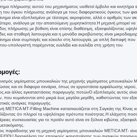
τημα πλήρωσης αυτού του μηχανήματος υιοθετεί έμβολο και κινητήρα se
η του όγκου πλήρωσης ανάλογα με τους διαφορετικούς όγκους των φια
άνημα είναι εξοπλισμένο με τέσσερις ακροφύσια, αλλά ο αριθμός των ακ
ότερο, ανάλογα με την απαιτούμενη χωρητικότητα.Η μηχανή μπορεί να χ
δος πλήρωσης με βύθιση είναι επίσης διαθέσιμη, εξασφαλίζοντας υψηλ
δες και σταθερή λειτουργία.και η μονάδα ακροβώτισης είναι μικροδιαμ
άνημα είναι συμπαγές και εύκολο στη λειτουργία, με απλή διεπαφή πο
ου-υπολογιστή.παρέχοντας ευελιξία και ευελιξία στη χρήση του.
μογές:
νισμός γεμίσματος μπουκαλιών της μηχανής γεμίσματος μπουκαλιών ME
ώσεις και σε διάφορα σενάρια, όπως σε εργοστάσια εμφιάλωσης νερού,
ος,και άλλες εγκαταστάσεις παραγωγής ποτώνΟ εξοπλισμός αυτός είναι 
, που κυμαίνονται από μικρά έως μεγάλα μεγέθη, καθιστώντας τον εξ
ετικές ανάγκες παραγωγής.
νή METICA MT-Filling Machine κατασκευάζεται στη Σαγκάη της Κίνας κα
λίζοντας ότι πληροί τα υψηλότερα πρότυπα ποιότητας.Η ελάχιστη ποσό
ρειες συσκευασίας για το προϊόν αυτό είναι σε ξύλινα κιβώτια, εξασφα
αμετακόμισης.
ος παράδοσης για τη μηχανή γεμίσματος μπουκαλιών METICA MT- είναι 
F/DDU.διασφάλιση της επαρκούς ικανοποίησης των αναγκών παραγωγ