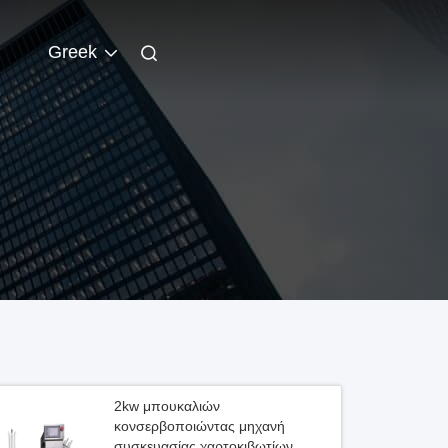
Greek
2kw μπουκαλιών
κονσερβοποιώντας μηχανή
συσκευασίας χαρτοκιβωτίων