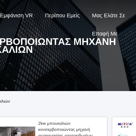
Εμφάνιση VR
Περίπου Εμείς
Μας Ελάτε Σε
Επαφή Με
ΡΒΟΠΟΙΏΝΤΑΣ ΜΗΧΑΝΉ
ΑΛΙΏΝ
αλιών
2kw μπουκαλιών
κονσερβοποιώντας μηχανή
συσκευασίας χαρτοκιβωτίων