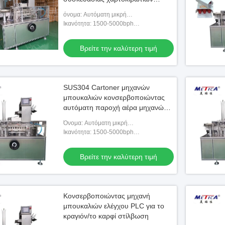
μηχανών αυτόματη εξουσιοδότηση
όνομα: Αυτόματη μικρή
ενός έτους
κονσερβοποιώντας μηχανή μπουκαλιών
Ικανότητα: 1500-5000bph
(εξατομικεύσιμος)
Βρείτε την καλύτερη τιμή
SUS304 Cartoner μηχανών
μπουκαλιών κονσερβοποιώντας
αυτόματη παροχή αέρα μηχανών
0.8mpa
Όνομα: Αυτόματη μικρή
κονσερβοποιώντας μηχανή μπουκαλιών
Ικανότητα: 1500-5000bph
(εξατομικεύσιμος)
Βρείτε την καλύτερη τιμή
Κονσερβοποιώντας μηχανή
μπουκαλιών ελέγχου PLC για το
κραγιόν/το καρφί στίλβωση