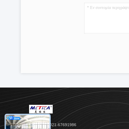
Τηλ.：86- 021-67691986