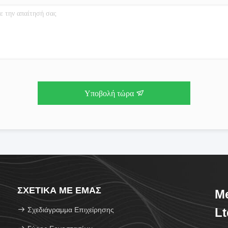
Υποβολή τώρα
ΣΧΕΤΙΚΆ ΜΕ ΕΜΆΣ
Me
Σχεδιάγραμμα Επιχείρησης
Lt