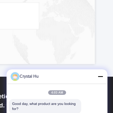
Crystal Hu
4:03 AM
tica Machinery (Shanghai) Co.,
Good day, what product are you looking 
d.
for?