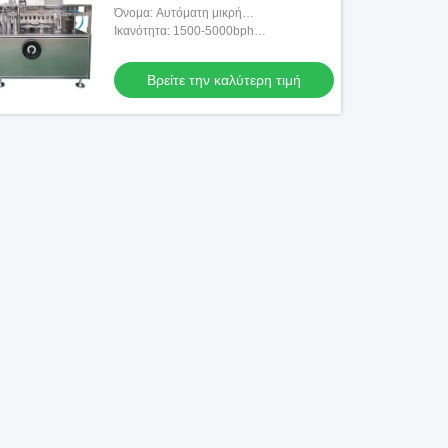
μπουκαλιών 1500-5000bph
Όνομα: Αυτόματη μικρή
κονσερβοποιώντας μηχανή μπουκαλιών
Ικανότητα: 1500-5000bph
(εξατομικεύσιμος)
Βρείτε την καλύτερη τιμή