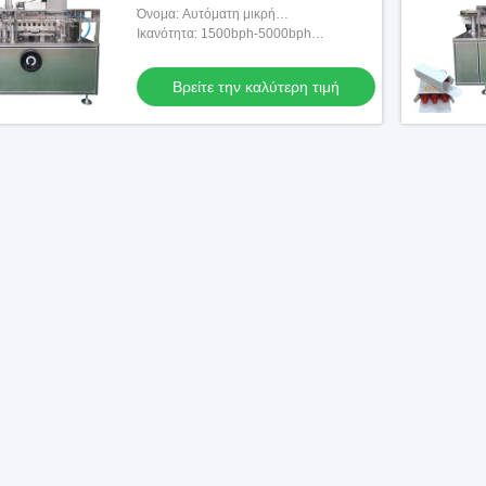
Όνομα: Αυτόματη μικρή
κονσερβοποιώντας μηχανή μπουκαλιών
Ικανότητα: 1500bph-5000bph
(εξατομικεύσιμος)
Βρείτε την καλύτερη τιμή