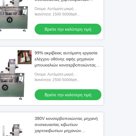
μηχανών αυτόματη εξουσιοδότηση
Όνομα: Αυτόματη μικρή
ενός έτους
κονσερβοποιώντας μηχανή μπουκαλιών
Ικανότητα: 1500-5000bph
(εξατομικεύσιμος)
Βρείτε την καλύτερη τιμή
99% ακρίβειας αυτόματη εργασία
ελέγχου οθόνης αφής μηχανών
μπουκαλιών κονσερβοποιώντας
ανεξάρτητα
Όνομα: Αυτόματη μικρή
κονσερβοποιώντας μηχανή μπουκαλιών
Ικανότητα: 2500-5000bph
(εξατομικεύσιμος)
Βρείτε την καλύτερη τιμή
380V κονσερβοποιώντας μηχανή
συσκευασίας κιβωτίων
χαρτοκιβωτίων μηχανών