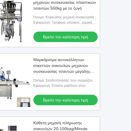
μηχανών συσκευασίας πλαστικών
τσαντών 550kg με το ζυγό
Όνομα: Κοκκώδης μηχανή συσκευασίας
τσαντών προϊόντων
Εφαρμογή: Τρόφιμα, ιατρικός, χημικά,
προϊόντα
Βρείτε την καλύτερη τιμή
Μαρκάρισμα αυτοκόλλητων
ετικεττών σακουλών μηχανών
συσκευασίας τσαντών μεγάλης
περιεκτικότητας 2kw
Όνομα: Σελιδοποιήσεις που ονομάζουν
τη μηχανή, μηχανή μαρκαρίσματος
Εφαρμογή: Ετικέτα ραβδιών στην
τσαντών
τσάντα, τη σακούλα, την κάρτα κ.λπ.
Βρείτε την καλύτερη τιμή
Κάθετη μηχανή πλήρωσης
σακουλών 20-100bag/Minute