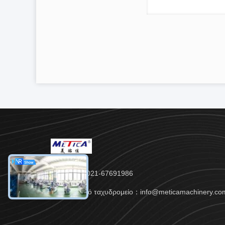
Τηλ.：86- 021-67691986
Ηλεκτρονικό ταχυδρομείο：info@meticamachinery.co