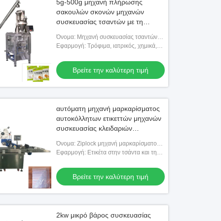
5g-500g μηχανή πλήρωσης
σακουλών σκονών μηχανών
συσκευασίας τσαντών με τη
μετρώντας συσκευή
Όνομα: Μηχανή συσκευασίας τσαντών
προϊόντων προϊόντων αμύλου, μηχανή
Εφαρμογή: Τρόφιμα, ιατρικός, χημικά,
πλήρωσης τσαντών
προϊόντα και ούτω καθεξής
Βρείτε την καλύτερη τιμή
αυτόματη μηχανή μαρκαρίσματος
αυτοκόλλητων ετικεττών μηχανών
συσκευασίας κλειδαριών
φερμουάρ 50hz 2kw
Όνομα: Ziplock μηχανή μαρκαρίσματος
τσαντών, επίπεδη μηχανή
Εφαρμογή: Ετικέτα στην τσάντα και την
μαρκαρίσματος
κάρτα ή το ελαφρύ προϊόν
Βρείτε την καλύτερη τιμή
2kw μικρό βάρος συσκευασίας