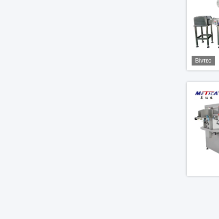
Βίντεο