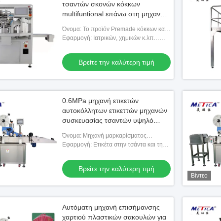
τσαντών σκονών κόκκων
multifuntional επάνω στη μηχανή
πλήρωσης τσαντών
Όνομα: Το προϊόν Premade κόκκων και
σκονών στέκεται επάνω τη μηχανή
Εφαρμογή: Ιατρικών, χημικών κ.λπ…
πλήρωσης τσαντών κλειδαριών
τροφίμων.
φερμουάρ
Βρείτε την καλύτερη τιμή
0.6MPa μηχανή ετικετών
αυτοκόλλητων ετικεττών μηχανών
συσκευασίας τσαντών υψηλό
Intellectualization
Όνομα: Μηχανή μαρκαρίσματος
τσαντών, επίπεδη μηχανή
Εφαρμογή: Ετικέτα στην τσάντα και την
μαρκαρίσματος
κάρτα ή τα παρόμοια προϊόντα
Βρείτε την καλύτερη τιμή
Βίντεο
Αυτόματη μηχανή επισήμανσης
χαρτιού πλαστικών σακουλών για