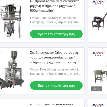
Rustproof τσαντών συσκευασίας
μηχανή πλήρωσης μηχανών 5-
500g κοκκώδης
Όνομα: Τσιπ πατατών και παρόμοια
μηχανή συσκευασίας τσαντών
Εφαρμογή: Τρόφιμα, ιατρικά, και ούτω
προϊόντων
καθεξής
Βρείτε την καλύτερη τιμή
Σερβο μηχανών Drive αυτόματη
τσαντών συσκευασίας μηχανή
πλήρωσης μηχανών αυτόματη
ποσοτική κοκκώδης
Όνομα: Κοκκώδης μηχανή συσκευασίας
τσαντών προϊόντων, μηχανή πλήρωσης
Εφαρμογή: Τρόφιμα, ιατρικός, χημικά,
τσαντών
προϊόντα
Βρείτε την καλύτερη τιμή
Βίντεο
στάση μηχανών συσκευασίας