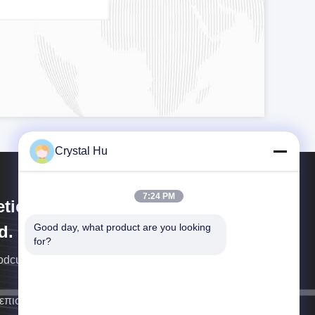
Crystal Hu
7:24 PM
tica Machinery (Shanghai) Co.,
Good day, what product are you looking 
d.
for?
rodcution μηχανημάτων Metica
επιστρέψουμε σε σας το συντομότερο δυνατό.