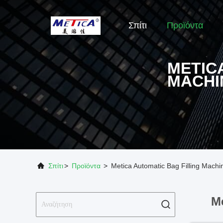
Σπίτι
Προϊόντα
METIC
MACHI
Σπίτι
>
Προϊόντα
>
Metica Automatic Bag Filling Mach
Me