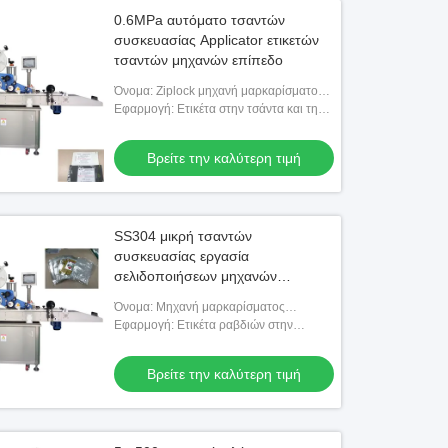
0.6MPa αυτόματο τσαντών
συσκευασίας Applicator ετικετών
τσαντών μηχανών επίπεδο
Όνομα: Ziplock μηχανή μαρκαρίσματος
τσαντών, επίπεδη μηχανή
Εφαρμογή: Ετικέτα στην τσάντα και την
μαρκαρίσματος
κάρτα ή το ελαφρύ προϊόν
Βρείτε την καλύτερη τιμή
SS304 μικρή τσαντών
συσκευασίας εργασία
σελιδοποιήσεων μηχανών
αυτόματη ανεξάρτητα
Όνομα: Μηχανή μαρκαρίσματος
τσαντών, επίπεδη μηχανή
Εφαρμογή: Ετικέτα ραβδιών στην
μαρκαρίσματος σακουλών
τσάντα, τη σακούλα, την κάρτα ή τα
παρόμοια προϊόντα
Βρείτε την καλύτερη τιμή