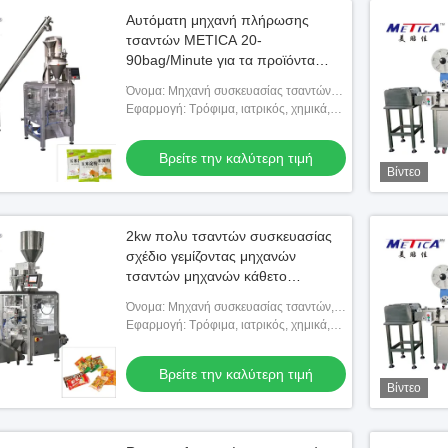
Αυτόματη μηχανή πλήρωσης
τσαντών METICA 20-
90bag/Minute για τα προϊόντα
αμύλου
Όνομα: Μηχανή συσκευασίας τσαντών
προϊόντων προϊόντων αμύλου, μηχανή
Εφαρμογή: Τρόφιμα, ιατρικός, χημικά,
πλήρωσης τσαντών
προϊόντα και ούτω καθεξής
Βρείτε την καλύτερη τιμή
Βίντεο
2kw πολυ τσαντών συσκευασίας
σχέδιο γεμίζοντας μηχανών
τσαντών μηχανών κάθετο
βελτιστοποιημένο ειδικά
Όνομα: Μηχανή συσκευασίας τσαντών,
μηχανή πλήρωσης τσαντών
Εφαρμογή: Τρόφιμα, ιατρικός, χημικά,
προϊόντα, μηχανήματα & Υλικό
Βρείτε την καλύτερη τιμή
Βίντεο