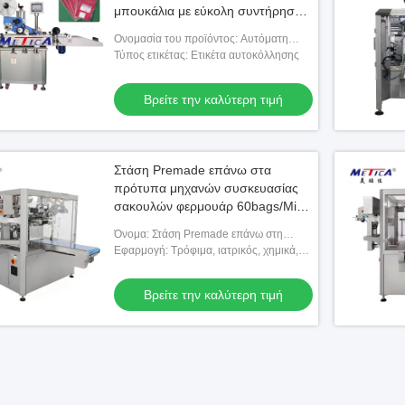
μπουκάλια με εύκολη συντήρηση
1000-3000 BPH
Ονομασία του προϊόντος: Αυτόματη
μηχανή μαρκαρίσματος
Τύπος ετικέτας: Ετικέτα αυτοκόλλησης
Βρείτε την καλύτερη τιμή
Στάση Premade επάνω στα
πρότυπα μηχανών συσκευασίας
σακουλών φερμουάρ 60bags/Min
κκπ
Όνομα: Στάση Premade επάνω στη
μηχανή συσκευασίας τσαντών Doypack
Εφαρμογή: Τρόφιμα, ιατρικός, χημικά,
τσαντών σακουλών φερμουάρ
προϊόντα
Βρείτε την καλύτερη τιμή