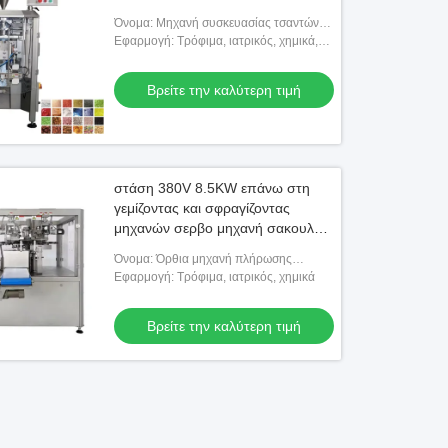
Όνομα: Μηχανή συσκευασίας τσαντών
τσαντών καρυδιών, μηχανή πλήρωσης
Εφαρμογή: Τρόφιμα, ιατρικός, χημικά,
τσαντών
προϊόντα, ποτό
Βρείτε την καλύτερη τιμή
στάση 380V 8.5KW επάνω στη
γεμίζοντας και σφραγίζοντας
μηχανών σερβο μηχανή σακουλών
Drive
Όνομα: Όρθια μηχανή πλήρωσης
σακουλών
Εφαρμογή: Τρόφιμα, ιατρικός, χημικά
Βρείτε την καλύτερη τιμή