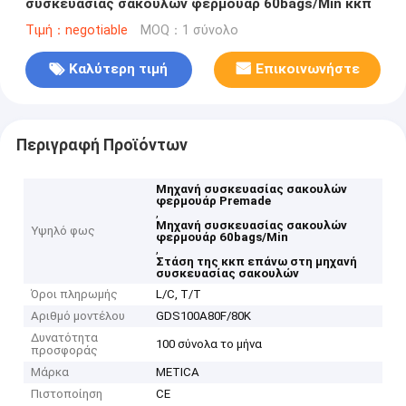
συσκευασίας σακουλών φερμουάρ 60bags/Min κκπ
Τιμή：negotiable
MOQ：1 σύνολο
Καλύτερη τιμή
Επικοινωνήστε
Περιγραφή Προϊόντων
Μηχανή συσκευασίας σακουλών
φερμουάρ Premade
,
Μηχανή συσκευασίας σακουλών
Υψηλό φως
φερμουάρ 60bags/Min
,
Στάση της κκπ επάνω στη μηχανή
συσκευασίας σακουλών
Όροι πληρωμής
L/C, T/T
Αριθμό μοντέλου
GDS100A80F/80K
Δυνατότητα
100 σύνολα το μήνα
προσφοράς
Μάρκα
METICA
Πιστοποίηση
CE