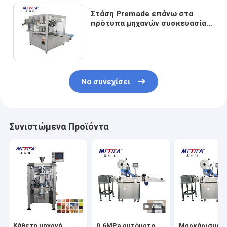
Στάση Premade επάνω στα
πρότυπα μηχανών συσκευασίας
σακουλών φερμουάρ
60bags/Min κκπ
Να συνεχίσει
Συνιστώμενα Προϊόντα
Κάθετη μηχανή
0.6MPa αυτόματο
Μαρκάρισμα