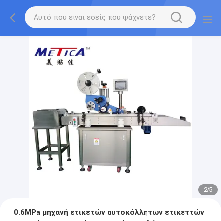
2
/
5
0.6MPa μηχανή ετικετών αυτοκόλλητων ετικεττών