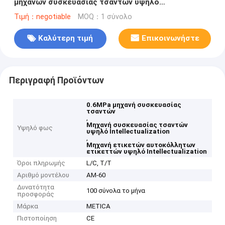
μηχανών συσκευασίας τσαντών υψηλό
Intellectualization
Τιμή：negotiable
MOQ：1 σύνολο
Καλύτερη τιμή
Επικοινωνήστε
Περιγραφή Προϊόντων
0.6MPa μηχανή συσκευασίας
τσαντών
,
Μηχανή συσκευασίας τσαντών
Υψηλό φως
υψηλό Intellectualization
,
Μηχανή ετικετών αυτοκόλλητων
ετικεττών υψηλό Intellectualization
Όροι πληρωμής
L/C, T/T
Αριθμό μοντέλου
ΑΜ-60
Δυνατότητα
100 σύνολα το μήνα
προσφοράς
Μάρκα
METICA
Πιστοποίηση
CE