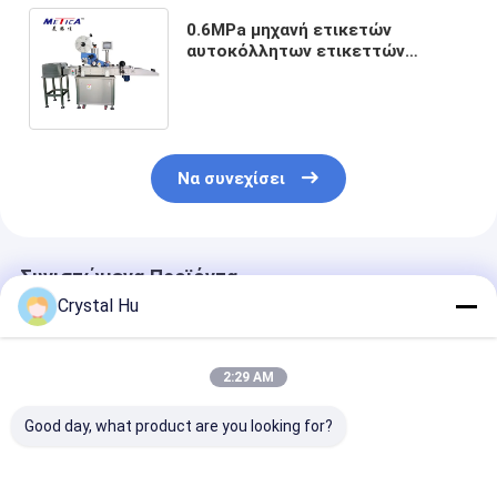
0.6MPa μηχανή ετικετών
αυτοκόλλητων ετικεττών
μηχανών συσκευασίας τσαντών
υψηλό Intellectualization
Να συνεχίσει
Συνιστώμενα Προϊόντα
Crystal Hu
2:29 AM
Good day, what product are you looking for?
Κάθετη μηχανή
0.6MPa αυτόματο
Μαρκάρισμα