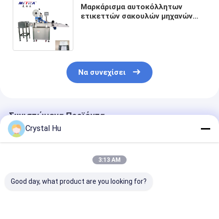
Μαρκάρισμα αυτοκόλλητων
ετικεττών σακουλών μηχανών
συσκευασίας τσαντών μεγάλης
περιεκτικότητας 2kw
Να συνεχίσει
Συνιστώμενα Προϊόντα
Crystal Hu
3:13 AM
Good day, what product are you looking for?
Κάθετη μηχανή
0.6MPa αυτόματο
SS304 μικρή
πλήρωσης
τσαντών
τσαντών