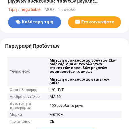
μηχανών συσκευασίας τσαντών μεγάλης
περιεκτικότητας 2kw
Τιμή：negotiable
MOQ：1 σύνολο
Καλύτερη τιμή
Επικοινωνήστε
Περιγραφή Προϊόντων
,
Μηχανή συσκευασίας τσαντών 2kw
Μαρκάρισμα αυτοκόλλητων
ετικεττών σακουλών μηχανών
Υψηλό φως
συσκευασίας τσαντών
,
Μηχανή συσκευασίας ετικετών
50HZ
Όροι πληρωμής
L/C, T/T
Αριθμό μοντέλου
ΑΜ-60
Δυνατότητα
100 σύνολα το μήνα
προσφοράς
Μάρκα
METICA
Πιστοποίηση
CE