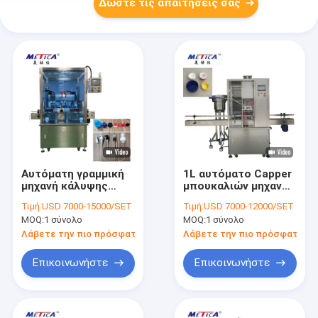
Δώστε τις απαιτήσεις σας
Αυτόματη γραμμική
1L αυτόματο Capper
μηχανή κάλυψης
μπουκαλιών μηχανών
METICA για το
900BPH-1500BPH
Τιμή:
USD 7000-15000/SET
Τιμή:
USD 7000-12000/SET
πλαστικό μπουκάλι
κάλυψης
MOQ:
1 σύνολο
MOQ:
1 σύνολο
2000-6000bph
μπουκαλιών
πετρελαίου μηχανών
Λάβετε την πιο πρόσφατη τιμή
Λάβετε την πιο πρόσφατη τι
Επικοινωνήστε
Επικοινωνήστε