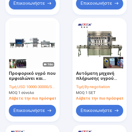
Επικοινωνήστε
Επικοινωνήστε
Προφορικό υγρό που
Αυτόματη μηχανή
εμφιαλώνει και
πλήρωσης υγρού
μηχανή πλήρωσης
500KG Απόδοση
Τιμή:
USD 10000-30000/SET
Τιμή:
By negotiation
μπουκαλιών γυαλιού
1000-5000 BPH
MOQ:
1 σύνολο
MOQ:
1 SET
μηχανών 0.6-0.8Mpa
μαρκαρίσματος
Λάβετε την πιο πρόσφατη τιμή
Λάβετε την πιο πρόσφατη τι
Επικοινωνήστε
Επικοινωνήστε