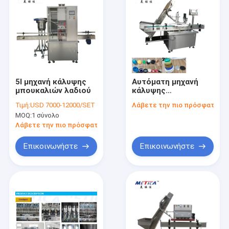
5l μηχανή κάλυψης
Αυτόματη μηχανή
μπουκαλιών λαδιού
κάλυψης
μπουκαλιών για τις
Τιμή:
USD 7000-12000/SET
Λάβετε την πιο πρόσφατη τι
κεφαλές κοχλίου με
MOQ:
1 σύνολο
τον τροφοδότη ΚΑΠ
Λάβετε την πιο πρόσφατη τιμή
Επικοινωνήστε
Επικοινωνήστε
Σπίτι
Προϊόντα
Εμφάνιση VR