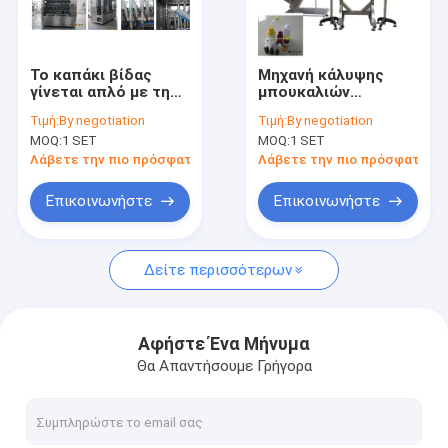
Περίπου εμείς
Γύρος εργοστασίων
Το καπάκι βίδας
Μηχανή κάλυψης
γίνεται απλό με τη
μπουκαλιών
Ποιοτικός έλεγχος
μηχανή καπάκισης
ακριβείας με έλεγχο
Τιμή:
By negotiation
Τιμή:
By negotiation
μπουκαλιών από
PLC 20-100mm
MOQ:
1 SET
MOQ:
1 SET
ανοξείδωτο χάλυβα
Διαμέτρου
Μας ελάτε σε επαφή με
μπουκαλιού
Λάβετε την πιο πρόσφατη τιμή
Λάβετε την πιο πρόσφατη τι
Ζητήστε ένα απόσπασμα
Επικοινωνήστε
Επικοινωνήστε
Δείτε περισσότερων
Μηχανή πλήρωσης μπουκαλιών
ΜΗΧΑΝΗ ΚΑΠ ΜΠΟΥΚΑΛΙΩΝ
Αφήστε Ένα Μήνυμα
Θα Απαντήσουμε Γρήγορα
μηχανή μαρκαρίσματος μπουκαλιών
πλυντήριο μπουκαλιών