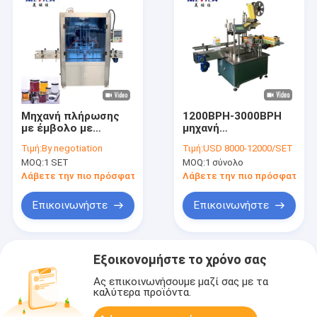
Μηχανή πλήρωσης
1200BPH-3000BPH
με έμβολο με
μηχανή
κινητήρα
μαρκαρίσματος
Τιμή:
By negotiation
Τιμή:
USD 8000-12000/SET
σερβοκινητήρα
μπουκαλιών με την
MOQ:
1 SET
MOQ:
1 σύνολο
ακρίβεια
μαρκαρίσματος 1mm
Λάβετε την πιο πρόσφατη τιμή
Λάβετε την πιο πρόσφατη τι
Επικοινωνήστε
Επικοινωνήστε
Εξοικονομήστε το χρόνο σας
Ας επικοινωνήσουμε μαζί σας με τα
καλύτερα προϊόντα.