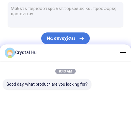
Σφραγίζοντας μηχανή μπουκαλιών
Γεμίζοντας και σφραγίζοντας μηχανή σωλήνων
monoblock γεμίζοντας και μηχανή κάλυψης
Να συνεχίσει
Εμφιαλώνοντας γραμμή παραγωγής
Crystal Hu
Μηχανή συσκευασίας συνήθειας
Οι Κατηγορίες Μας
κονσερβοποιώντας μηχανή μπουκαλιών
8:43 AM
Μηχανή συσκευασίας τσαντών
Good day, what product are you looking for?
Μηχανή πλήρωσης
ΜΗΧΑΝΗ ΚΑΠ
μηχανή
μπουκαλιών
ΜΠΟΥΚΑΛΙΩΝ
μαρκαρίσματο
μπουκαλιών