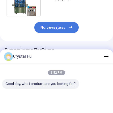
γραμμική αυτόματη μηχανή
3000bph-6000bph
Να συνεχίσει
Συνιστώμενα Προϊόντα
Crystal Hu
3:52 PM
Good day, what product are you looking for?
Αυτόματη μηχανή
Γραμμική μηχανή
Αυτόματη μηχ
κάλυψης 1L για την
κλεισίματος για
γραμμικής
ακριβή σφράγιση
μπουκάλια
τοποθέτησης
μπουκαλιών
ψεκαστήρα
καπακιών για 