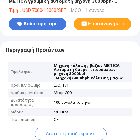
METICA γραμμική αυτόματη μηχανή 3000bph-
6000bph
Τιμή：USD 7000-15000/SET
MOQ：1 σύνολο
Καλύτερη τιμή
Επικοινωνήστε
Περιγραφή Προϊόντων
,
Μηχανή κάλυψης βάζων METICA
Αυτόματη Capper μπουκαλιών
Υψηλό φως
μηχανή 3000bph
,
Μηχανή 6000bph κάλυψης βάζων
Όροι πληρωμής
L/C, T/T
Αριθμό μοντέλου
Mtcp-300
Δυνατότητα
100 σύνολα το μήνα
προσφοράς
Μάρκα
METICA
Πιστοποίηση
CE
Δείτε περισσότερων