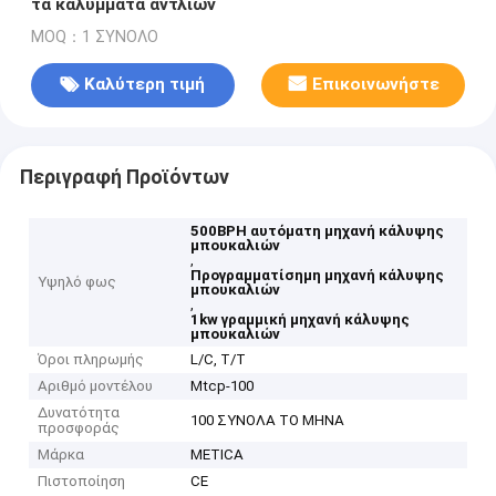
τα καλύμματα αντλιών
MOQ：1 ΣΥΝΟΛΟ
Καλύτερη τιμή
Επικοινωνήστε
Περιγραφή Προϊόντων
500BPH αυτόματη μηχανή κάλυψης
μπουκαλιών
,
Προγραμματίσημη μηχανή κάλυψης
Υψηλό φως
μπουκαλιών
,
1kw γραμμική μηχανή κάλυψης
μπουκαλιών
Όροι πληρωμής
L/C, T/T
Αριθμό μοντέλου
Mtcp-100
Δυνατότητα
100 ΣΥΝΟΛΑ ΤΟ ΜΗΝΑ
προσφοράς
Μάρκα
METICA
Πιστοποίηση
CE