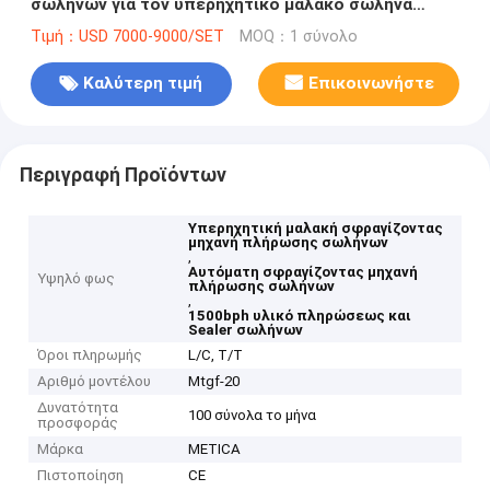
σωλήνων για τον υπερηχητικό μαλακό σωλήνα
κρέμας
Τιμή：USD 7000-9000/SET
MOQ：1 σύνολο
Καλύτερη τιμή
Επικοινωνήστε
Περιγραφή Προϊόντων
Υπερηχητική μαλακή σφραγίζοντας
μηχανή πλήρωσης σωλήνων
,
Αυτόματη σφραγίζοντας μηχανή
Υψηλό φως
πλήρωσης σωλήνων
,
1500bph υλικό πληρώσεως και
Sealer σωλήνων
Όροι πληρωμής
L/C, T/T
Αριθμό μοντέλου
Mtgf-20
Δυνατότητα
100 σύνολα το μήνα
προσφοράς
Μάρκα
METICA
Πιστοποίηση
CE