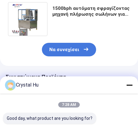
1500bph αυτόματη σφραγίζοντας
μηχανή πλήρωσης σωλήνων για
τον υπερηχητικό μαλακό σωλήνα
κρέμας
Να συνεχίσει
Συνιστώμενα Προϊόντα
Crystal Hu
7:28 AM
Good day, what product are you looking for?
50ml γεμίζοντας και
20-25pcs/min
Γεμίζοντας ακ