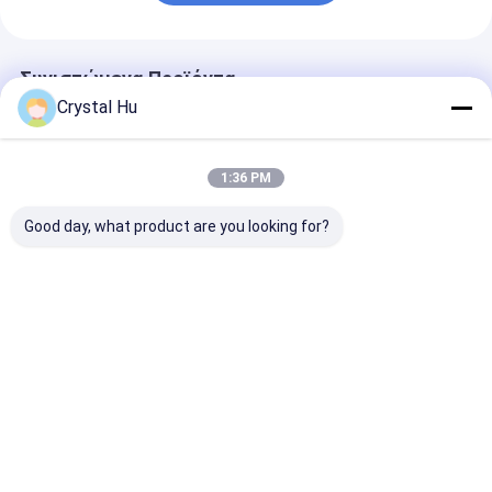
Συνιστώμενα Προϊόντα
Crystal Hu
1:36 PM
Good day, what product are you looking for?
Αυτόματη μηχανή
Γραμμική μηχανή
Αυτόματη μηχ
κάλυψης 1L για την
κλεισίματος για
γραμμικής
ακριβή σφράγιση
μπουκάλια
τοποθέτησης
μπουκαλιών
ψεκαστήρα
καπακιών για 
μπουκάλια
Καλύτερη τιμή
Καλύτερη τιμή
Καλύτερη 
Αρχική Σελίδα
Περίπου εμείς
Desktop Site
Sitemap
Πολιτική μυστικότητας