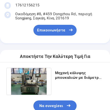
17612156215
Οικοδόμηση #8, #459 Dongzhou Rd., περιοχή
Songjiang, Σαγκάη, Κίνα, 201619
Επικοινωνήστε
Αποκτήστε Την Καλύτερη Τιμή Για
Μηχανή κάλυψης
μπουκαλιών με διάμετρο
καπακιού 20-100 mm
Βάρος 300 Kg
Να συνεχίσει