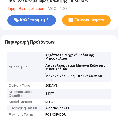
μπουκαλιών με ύψος κάλυψης 10-50 mm
Τιμή：By negotiation
MOQ：1 SET
Καλύτερη τιμή
Επικοινωνήστε
Περιγραφή Προϊόντων
Αξιόπιστη Μηχανή Κάλυψης
Μπουκαλιών
,
Αποτελεσματική Μηχανή Κάλυψης
Υψηλό φως
Μπουκαλιών
,
Μηχανή κάλυψης μπουκαλιών 50
mm
Delivery Time
20DAYS
Minimum Order
1 SET
Quantity
Model Number
MTCP-
Packaging Details
Wooden boxes
Payment Terms
FOB/CIF/DDU