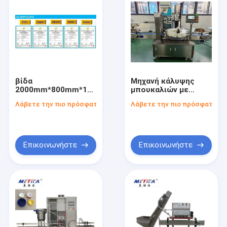
βίδα
Μηχανή κάλυψης
2000mm*800mm*1500mm
μπουκαλιών με
που καλύπτει το
διάμετρο καπακιού
Λάβετε την πιο πρόσφατη τιμή
Λάβετε την πιο πρόσφατη τι
αυτόματο σύστημα
20-100 mm Βάρος
κάλυψης ελέγχου
300 Kg
PLC
Επικοινωνήστε
Επικοινωνήστε
Σπίτι
Προϊόντα
Εμφάνιση VR