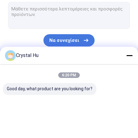
Σφραγίζοντας μηχανή μπουκαλιών
Γεμίζοντας και σφραγίζοντας μηχανή σωλήνων
monoblock γεμίζοντας και μηχανή κάλυψης
Να συνεχίσει
Εμφιαλώνοντας γραμμή παραγωγής
Crystal Hu
Μηχανή συσκευασίας συνήθειας
Οι Κατηγορίες Μας
κονσερβοποιώντας μηχανή μπουκαλιών
6:20 PM
Μηχανή συσκευασίας τσαντών
Good day, what product are you looking for?
Μηχανή πλήρωσης
ΜΗΧΑΝΗ ΚΑΠ
μηχανή
μπουκαλιών
ΜΠΟΥΚΑΛΙΩΝ
μαρκαρίσματο
μπουκαλιών