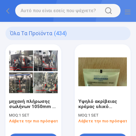
Όλα Τα Προϊόντα
(434)
μηχανή πλήρωσης
Υψηλό ακρίβειας
σωλήνων 1050mm με
κρέμας υλικό
το γεμίζοντας μήκος
ανοξείδωτου
MOQ:
1 SET
MOQ:
1 SET
σειράς 5-50ml και
μηχανών πλήρωσης
Λάβετε την πιο πρόσφατη τιμή
Λάβετε την πιο πρόσφατη τι
σωλήνων 50250mm
σφραγίζοντας