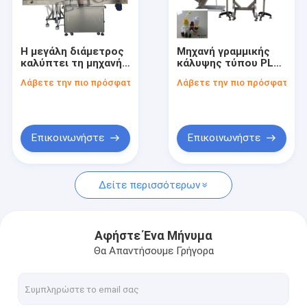
Περίπου εμείς
Γύρος εργοστασίων
Η μεγάλη διάμετρος
Μηχανή γραμμικής
καλύπτει τη μηχανή
κάλυψης τύπου PLC
Ποιοτικός έλεγχος
κάλυψης με τον
Control για
Λάβετε την πιο πρόσφατη τιμή
Λάβετε την πιο πρόσφατη τι
τροφοδότη ΚΑΠ
μπουκάλια με ύψος
50-250mm
Μας ελάτε σε επαφή με
Ζητήστε ένα απόσπασμα
Επικοινωνήστε
Επικοινωνήστε
Δείτε περισσότερων
Μηχανή πλήρωσης μπουκαλιών
ΜΗΧΑΝΗ ΚΑΠ ΜΠΟΥΚΑΛΙΩΝ
Αφήστε Ένα Μήνυμα
Θα Απαντήσουμε Γρήγορα
μηχανή μαρκαρίσματος μπουκαλιών
πλυντήριο μπουκαλιών