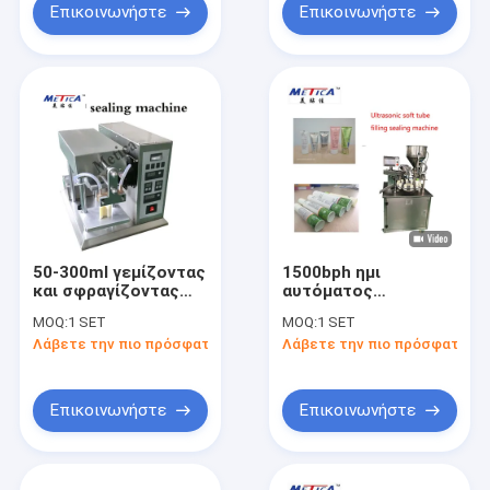
Επικοινωνήστε
Επικοινωνήστε
50-300ml γεμίζοντας
1500bph ημι
και σφραγίζοντας
αυτόματος
μηχανή σωλήνων για
υπερηχητικός
MOQ:
1 SET
MOQ:
1 SET
την πώληση
μαλακός σωλήνας
Λάβετε την πιο πρόσφατη τιμή
Λάβετε την πιο πρόσφατη τι
που γεμίζει και
ξύλινη συσκευασία
περίπτωσης
μηχανών σφράγισης
Επικοινωνήστε
Επικοινωνήστε