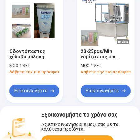
Οδοντόπαστας
20-25pcs/Min
χάλυβα μαλακή
γεμίζοντας και
σωλήνων μηχανή 50-
σφραγίζοντας
MOQ:
1 SET
MOQ:
1 SET
300ml μηχανών
μηχανή
Λάβετε την πιο πρόσφατη τιμή
Λάβετε την πιο πρόσφατη τι
πλήρωσης
υπερηχητικών
σφραγίζοντας
σωλήνων για την
κρέμα χεριών
Επικοινωνήστε
Επικοινωνήστε
Εξοικονομήστε το χρόνο σας
Ας επικοινωνήσουμε μαζί σας με τα
καλύτερα προϊόντα.