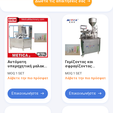
Δώστε τις απαιτήσεις σας
Αυτόματη
Γεμίζοντας και
υπερηχητική μαλακή
σφραγίζοντας
σφραγίζοντας
μηχανή ημι
MOQ:
1 SET
MOQ:
1 SET
μηχανή σωλήνων με
αυτόματων μαλακών
Λάβετε την πιο πρόσφατη τιμή
Λάβετε την πιο πρόσφατη τι
την πλήρωση της
σωλήνων για τη
ακρίβειας ±1%
φαρμακευτικές
χημική ουσία και τις
βιομηχανίες
Επικοινωνήστε
Επικοινωνήστε
τροφίμων