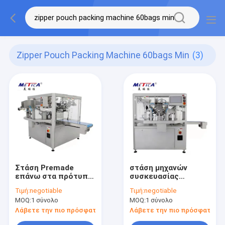
Zipper Pouch Packing Machine 60bags Min
(3)
Στάση Premade
στάση μηχανών
επάνω στα πρότυπα
συσκευασίας
μηχανών
τσαντών σκονών
Τιμή:
negotiable
Τιμή:
negotiable
συσκευασίας
κόκκων
MOQ:
1 σύνολο
MOQ:
1 σύνολο
σακουλών φερμουάρ
multifuntional επάνω
60bags/Min κκπ
στη μηχανή
Λάβετε την πιο πρόσφατη τιμή
Λάβετε την πιο πρόσφατη τι
πλήρωσης τσαντών