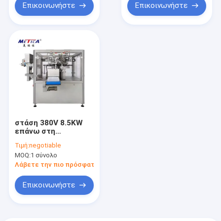
Επικοινωνήστε
Επικοινωνήστε
στάση 380V 8.5KW
επάνω στη
γεμίζοντας και
Τιμή:
negotiable
σφραγίζοντας
MOQ:
1 σύνολο
μηχανών σερβο
μηχανή σακουλών
Λάβετε την πιο πρόσφατη τιμή
Drive
Επικοινωνήστε