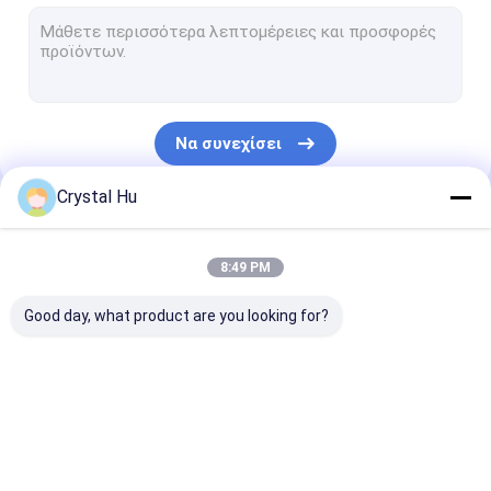
Σφραγίζοντας μηχανή μπουκαλιών
Γεμίζοντας και σφραγίζοντας μηχανή σωλήνων
monoblock γεμίζοντας και μηχανή κάλυψης
Να συνεχίσει
Εμφιαλώνοντας γραμμή παραγωγής
Crystal Hu
Μηχανή συσκευασίας συνήθειας
Οι Κατηγορίες Μας
κονσερβοποιώντας μηχανή μπουκαλιών
8:49 PM
Μηχανή συσκευασίας τσαντών
Good day, what product are you looking for?
Μηχανή πλήρωσης
ΜΗΧΑΝΗ ΚΑΠ
μηχανή
μπουκαλιών
ΜΠΟΥΚΑΛΙΩΝ
μαρκαρίσματο
μπουκαλιών