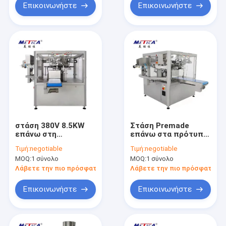
Επικοινωνήστε
Επικοινωνήστε
στάση 380V 8.5KW
Στάση Premade
επάνω στη
επάνω στα πρότυπα
γεμίζοντας και
μηχανών
Τιμή:
negotiable
Τιμή:
negotiable
σφραγίζοντας
συσκευασίας
MOQ:
1 σύνολο
MOQ:
1 σύνολο
μηχανών σερβο
σακουλών φερμουάρ
μηχανή σακουλών
60bags/Min κκπ
Λάβετε την πιο πρόσφατη τιμή
Λάβετε την πιο πρόσφατη τι
Drive
Επικοινωνήστε
Επικοινωνήστε