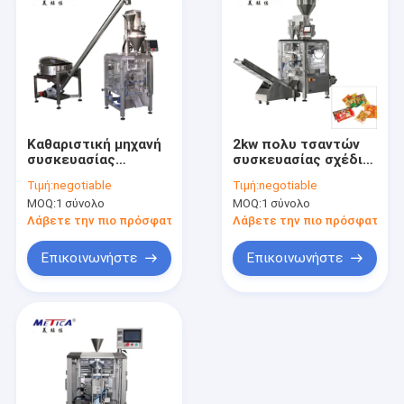
Καθαριστική μηχανή
2kw πολυ τσαντών
συσκευασίας
συσκευασίας σχέδιο
σακουλών σκονών
γεμίζοντας μηχανών
Τιμή:
negotiable
Τιμή:
negotiable
υψηλής ταχύτητας
τσαντών μηχανών
MOQ:
1 σύνολο
MOQ:
1 σύνολο
220v 50Hz 2kw
κάθετο
βελτιστοποιημένο
Λάβετε την πιο πρόσφατη τιμή
Λάβετε την πιο πρόσφατη τι
ειδικά
Επικοινωνήστε
Επικοινωνήστε
Σπίτι
Προϊόντα
Εμφάνιση VR