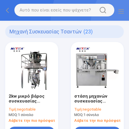
Μηχανή Συσκευασίας Τσαντών
(23)
2kw μικρό βάρος
στάση μηχανών
συσκευασίας
συσκευασίας
μηχανών
τσαντών σκονών
Τιμή:
negotiable
Τιμή:
negotiable
συσκευασίας
κόκκων
MOQ:
1 σύνολο
MOQ:
1 σύνολο
πλαστικών τσαντών
multifuntional επάνω
550kg με το ζυγό
στη μηχανή
Λάβετε την πιο πρόσφατη τιμή
Λάβετε την πιο πρόσφατη τι
πλήρωσης τσαντών