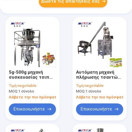
Δώστε τις απαιτήσεις σας
5g-500g μηχανή
Αυτόματη μηχανή
συσκευασίας τσιπ
πλήρωσης τσαντών
πατατών
METICA 20-
Τιμή:
negotiable
Τιμή:
negotiable
90bag/Minute για τα
MOQ:
1 σύνολο
MOQ:
1 σύνολο
προϊόντα αμύλου
Λάβετε την πιο πρόσφατη τιμή
Λάβετε την πιο πρόσφατη τι
Επικοινωνήστε
Επικοινωνήστε