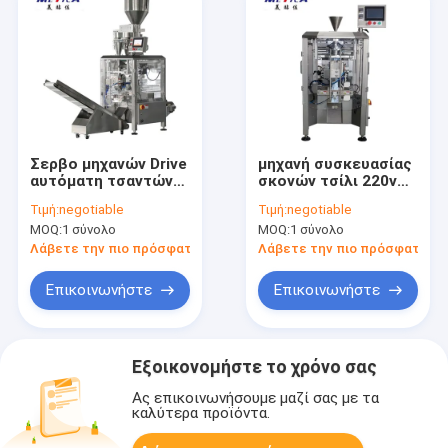
Σερβο μηχανών Drive
μηχανή συσκευασίας
αυτόματη τσαντών
σκονών τσίλι 220v
συσκευασίας μηχανή
2kw
Τιμή:
negotiable
Τιμή:
negotiable
πλήρωσης μηχανών
MOQ:
1 σύνολο
MOQ:
1 σύνολο
αυτόματη ποσοτική
κοκκώδης
Λάβετε την πιο πρόσφατη τιμή
Λάβετε την πιο πρόσφατη τι
Επικοινωνήστε
Επικοινωνήστε
Εξοικονομήστε το χρόνο σας
Ας επικοινωνήσουμε μαζί σας με τα
καλύτερα προϊόντα.