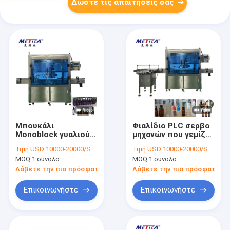
Δώστε τις απαιτήσεις σας
Μπουκάλι
Φιαλίδιο PLC σερβο
Monoblock γυαλιού
μηχανών που γεμίζει
που γεμίζει και
και εμφιαλώνοντας
Τιμή:
USD 10000-20000/SET
Τιμή:
USD 10000-20000/SET
γεμίζοντας ακρίβεια
μηχανή κάλυψης
MOQ:
1 σύνολο
MOQ:
1 σύνολο
μηχανών 99%
μηχανών κάλυψης
κάλυψης
Λάβετε την πιο πρόσφατη τιμή
Λάβετε την πιο πρόσφατη τι
Επικοινωνήστε
Επικοινωνήστε