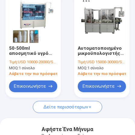
50-500ml
Αυτοματοποιημένο
αποσμητικό υγρό
μικροϋπολογιστής
που γεμίζει και
βάζο που γεμίζει και
Τιμή:
USD 10000-20000/SET
Τιμή:
USD 15000-30000/SET
Capper υλικών
καλλυντική
MOQ:
1 σύνολο
MOQ:
1 σύνολο
πληρώσεως
συσκευασία μηχανών
μπουκαλιών μηχανών
κάλυψης
Λάβετε την πιο πρόσφατη τιμή
Λάβετε την πιο πρόσφατη τι
κάλυψης
Επικοινωνήστε
Επικοινωνήστε
Σπίτι
Δείτε περισσότερων
Προϊόντα
Εμφάνιση VR
Αφήστε Ένα Μήνυμα