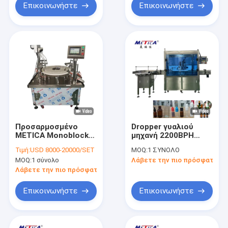
Επικοινωνήστε
Επικοινωνήστε
Προσαρμοσμένο
Dropper γυαλιού
METICA Monoblock
μηχανή 2200BPH
που γεμίζει και που
κάλυψης πλήρωσης
Τιμή:
USD 8000-20000/SET
MOQ:
1 ΣΥΝΟΛΟ
καλύπτει ημι
Monoblock
MOQ:
1 σύνολο
Λάβετε την πιο πρόσφατη τι
αυτόματο μηχανών
μπουκαλιών
Λάβετε την πιο πρόσφατη τιμή
Επικοινωνήστε
Επικοινωνήστε