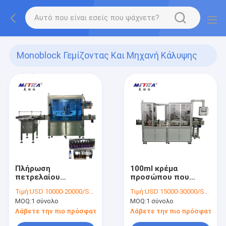
Monoblock Γεμίζοντας Και Μηχανή Κάλυψης
(44)
Πλήρωση
100ml κρέμα
πετρελαίου
προσώπου που
Monoblock
γεμίζει και μηχανή
Τιμή:
USD 10000-20000/SET
Τιμή:
USD 15000-30000/SET
ουσιαστική και
κάλυψης
MOQ:
1 σύνολο
MOQ:
1 σύνολο
μηχανή κάλυψης για
το υγρό 10-50ml
Λάβετε την πιο πρόσφατη τιμή
Λάβετε την πιο πρόσφατη τι