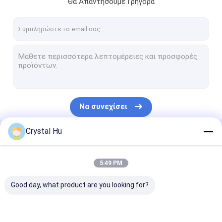
Θα Απαντήσουμε Γρήγορα
Περίπου εμείς
Γύρος εργοστασίων
Ποιοτικός έλεγχος
Μας ελάτε σε επαφή με
Ζητήστε ένα απόσπασμα
Να συνεχίσει
Crystal Hu
Μηχανή πλήρωσης μπουκαλιών
Οι Κατηγορίες Μας
ΜΗΧΑΝΗ ΚΑΠ ΜΠΟΥΚΑΛΙΩΝ
5:49 PM
μηχανή μαρκαρίσματος μπουκαλιών
Good day, what product are you looking for?
πλυντήριο μπουκαλιών