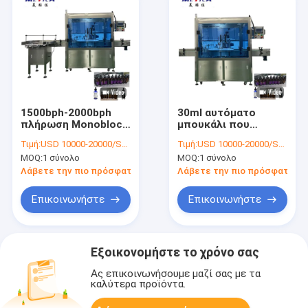
1500bph-2000bph
30ml αυτόματο
πλήρωση Monoblock
μπουκάλι που
και μηχανή κάλυψης
γεμίζει και μηχανή
Τιμή:
USD 10000-20000/SET
Τιμή:
USD 10000-20000/SET
για το μπουκάλι
2kw κάλυψης για την
MOQ:
1 σύνολο
MOQ:
1 σύνολο
ουσιαστικού
κασέτα πετρελαίου
πετρελαίου 20ml
Λάβετε την πιο πρόσφατη τιμή
Λάβετε την πιο πρόσφατη τι
Επικοινωνήστε
Επικοινωνήστε
Εξοικονομήστε το χρόνο σας
Ας επικοινωνήσουμε μαζί σας με τα
καλύτερα προϊόντα.