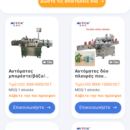
Δώστε τις απαιτήσεις σας
Αυτόματος
Αυτόματες δύο
μπορέστε/βάζο/
πλευρές που
στρογγυλή μηχανή
ονομάζουν τη μηχανή
Τιμή:
USD 3000-6000/SET
Τιμή:
USD 8000-12000/SET
μαρκαρίσματος
για τα χαρτοκιβώτια
MOQ:
1 σύνολο
MOQ:
1 σύνολο
μπουκαλιών
και την τετραγωνική
αυτοκόλλητων
στρογγυλή μηχανή
Λάβετε την πιο πρόσφατη τιμή
Λάβετε την πιο πρόσφατη τι
ετικεττών
μαρκαρίσματος
μπουκαλιών
μπουκαλιών
Επικοινωνήστε
Επικοινωνήστε