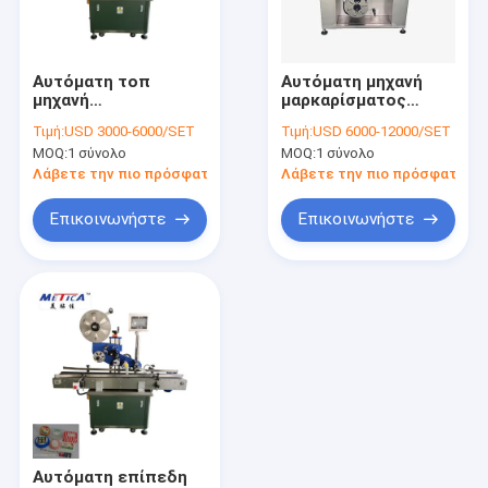
Περίπου εμείς
Γύρος εργοστασίων
Αυτόματη τοπ
Αυτόματη μηχανή
μηχανή
μαρκαρίσματος
Ποιοτικός έλεγχος
μαρκαρίσματος
κορυφών και
Τιμή:
USD 3000-6000/SET
Τιμή:
USD 6000-12000/SET
αυτοκόλλητων
κατώτατων σημείων
MOQ:
1 σύνολο
MOQ:
1 σύνολο
ετικεττών
για το κιβώτιο
Μας ελάτε σε επαφή με
επιφάνειας για το
καλλυντικών και τη
Λάβετε την πιο πρόσφατη τιμή
Λάβετε την πιο πρόσφατη τι
κιβώτιο/τις κάρτες
μηχανή
και τη μηχανή
μαρκαρίσματος
Ζητήστε ένα απόσπασμα
Επικοινωνήστε
Επικοινωνήστε
μαρκαρίσματος
μπουκαλιών
μπουκαλιών
Μηχανή πλήρωσης μπουκαλιών
ΜΗΧΑΝΗ ΚΑΠ ΜΠΟΥΚΑΛΙΩΝ
μηχανή μαρκαρίσματος μπουκαλιών
πλυντήριο μπουκαλιών
Αυτόματη επίπεδη