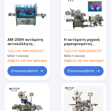
ΑΜ-200H αυτόματη
Η αυτόματη μηχανή
αυτοκόλλητη
μαρκαρίσματος
ετικέττα υψηλής
αυτόματο PVC
Τιμή:
USD 3000-6000/SET
Τιμή:
USD 8000-20000/SET
ταχύτητας γύρω από
μπουκαλιών της PET
MOQ:
1 σύνολο
MOQ:
1 σύνολο
τη μηχανή
συρρικνώνεται τη
μαρκαρίσματος
μηχανή
Λάβετε την πιο πρόσφατη τιμή
Λάβετε την πιο πρόσφατη τι
μπουκαλιών
μαρκαρίσματος
μπουκαλιών
Επικοινωνήστε
Επικοινωνήστε
μανικιών
Σπίτι
Προϊόντα
Εμφάνιση VR