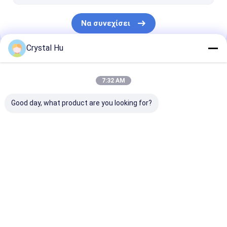
Να συνεχίσει
Crystal Hu
Οι Κατηγορίες Μας
7:32 AM
Good day, what product are you looking for?
Μηχανή πλήρωσης
ΜΗΧΑΝΗ ΚΑΠ
μηχανή
μπουκαλιών
ΜΠΟΥΚΑΛΙΩΝ
μαρκαρίσματο
μπουκαλιών
Αρχική Σελίδα
Περίπου εμείς
Desktop Site
Sitemap
Πολιτική μυστικότητας