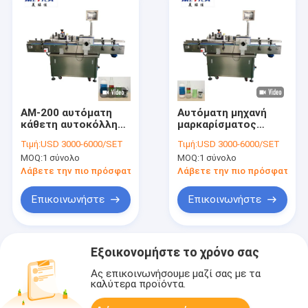
ΑΜ-200 αυτόματη
Αυτόματη μηχανή
κάθετη αυτοκόλλητη
μαρκαρίσματος
ετικέττα γύρω από
αυτοκόλλητων
Τιμή:
USD 3000-6000/SET
Τιμή:
USD 3000-6000/SET
τη μηχανή
ετικεττών για το
MOQ:
1 σύνολο
MOQ:
1 σύνολο
μαρκαρίσματος
στρογγυλό μπουκάλι
μπουκαλιών για τη
Λάβετε την πιο πρόσφατη τιμή
Λάβετε την πιο πρόσφατη τι
μηχανή
μαρκαρίσματος
Επικοινωνήστε
Επικοινωνήστε
μπουκαλιών
Εξοικονομήστε το χρόνο σας
Ας επικοινωνήσουμε μαζί σας με τα
καλύτερα προϊόντα.