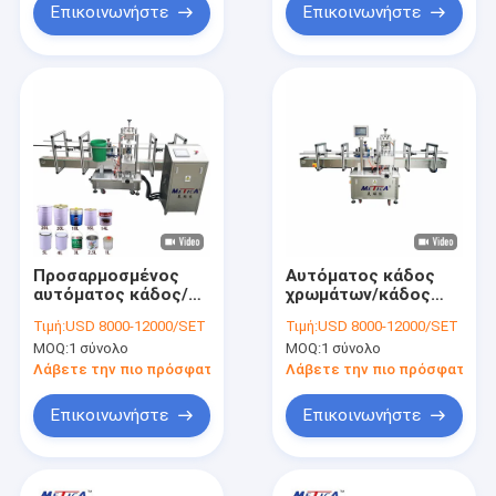
Επικοινωνήστε
Επικοινωνήστε
Προσαρμοσμένος
Αυτόματος κάδος
αυτόματος κάδος/
χρωμάτων/κάδος
κάδος ανά βαρέλι και
ανά βαρέλι και
Τιμή:
USD 8000-12000/SET
Τιμή:
USD 8000-12000/SET
μεγάλη μηχανή
μεγάλη μηχανή
MOQ:
1 σύνολο
MOQ:
1 σύνολο
μαρκαρίσματος
μαρκαρίσματος
μπουκαλιών
μπουκαλιών
Λάβετε την πιο πρόσφατη τιμή
Λάβετε την πιο πρόσφατη τι
εμπορευματοκιβωτίων
εμπορευματοκιβωτίων
Επικοινωνήστε
Επικοινωνήστε