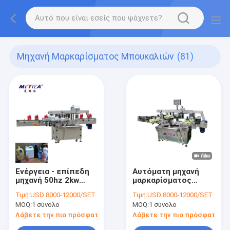
Μηχανή Μαρκαρίσματος Μπουκαλιών
(81)
Ενέργεια - επίπεδη
Αυτόματη μηχανή
μηχανή 50hz 2kw
μαρκαρίσματος
μαρκαρίσματος
μπουκαλιών μηχανών
Τιμή:
USD 8000-12000/SET
Τιμή:
USD 8000-12000/SET
μπουκαλιών
μαρκαρίσματος
MOQ:
1 σύνολο
MOQ:
1 σύνολο
αποταμίευσης για το
λαιμών μπουκαλιών
απορρυπαντικό
και αυτοκόλλητων
Λάβετε την πιο πρόσφατη τιμή
Λάβετε την πιο πρόσφατη τι
πλυντηρίων
ετικεττών πλευρών