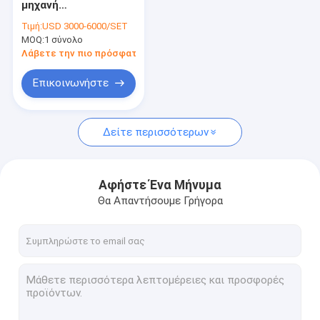
μηχανή
Σφραγίζοντας μηχανή μπουκαλιών
μαρκαρίσματος
Τιμή:
USD 3000-6000/SET
κιβωτίων
MOQ:
Γεμίζοντας και σφραγίζοντας μηχανή σωλήνων
1 σύνολο
επιφάνειας/
αυτοκόλλητων
Λάβετε την πιο πρόσφατη τιμή
ετικεττών καρτών
monoblock γεμίζοντας και μηχανή κάλυψης
Επικοινωνήστε
Εμφιαλώνοντας γραμμή παραγωγής
Δείτε περισσότερων
Μηχανή συσκευασίας συνήθειας
κονσερβοποιώντας μηχανή μπουκαλιών
Αφήστε Ένα Μήνυμα
Μηχανή συσκευασίας τσαντών
Θα Απαντήσουμε Γρήγορα