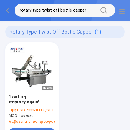
Rotary Type Twist Off Bottle Capper
(1)
1kw Lug
περιστροφική
συστροφή τύπων
Τιμή:
USD 7000-10000/SET
μηχανών κάλυψης
MOQ:
1 σύνολο
από Capper
μπουκαλιών τον
Λάβετε την πιο πρόσφατη τιμή
εξοπλισμό