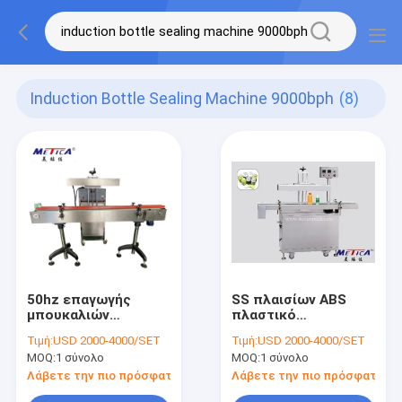
Induction Bottle Sealing Machine 9000bph
(8)
50hz επαγωγής
SS πλαισίων ABS
μπουκαλιών
πλαστικό
σφραγίζοντας Sealer
μπουκαλιών
Τιμή:
USD 2000-4000/SET
Τιμή:
USD 2000-4000/SET
2400-9000BPH
σφραγίζοντας Sealer
MOQ:
1 σύνολο
MOQ:
1 σύνολο
επαγωγής μηχανών
επαγωγής μηχανών
συνεχές
αυτόματο
Λάβετε την πιο πρόσφατη τιμή
Λάβετε την πιο πρόσφατη τι