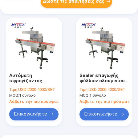
Δώστε τις απαιτήσεις σας
Αυτόματη
Sealer επαγωγής
σφραγίζοντας
φύλλων αλουμινίου
μηχανή επαγωγής για
αλουμινίου CE
Τιμή:
USD 2000-4000/SET
Τιμή:
USD 2000-4000/SET
το φύλλο αλουμινίου
αυτόματη μηχανή
MOQ:
1 σύνολο
MOQ:
1 σύνολο
αργιλίου 3000BPH
2400BPH-9000BPH
Λάβετε την πιο πρόσφατη τιμή
Λάβετε την πιο πρόσφατη τι
Επικοινωνήστε
Επικοινωνήστε