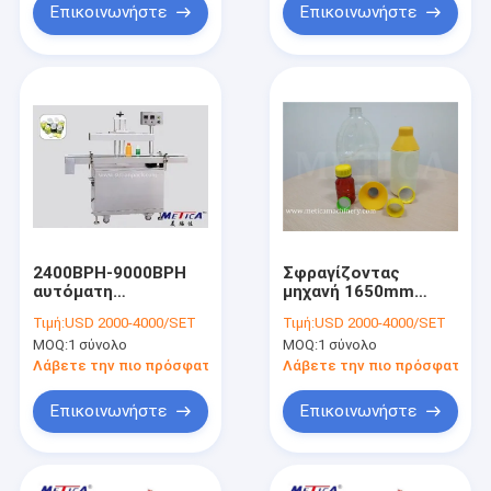
Επικοινωνήστε
Επικοινωνήστε
2400BPH-9000BPH
Σφραγίζοντας
αυτόματη
μηχανή 1650mm
σφραγίζοντας
μπουκαλιών φύλλων
Τιμή:
USD 2000-4000/SET
Τιμή:
USD 2000-4000/SET
μηχανή φύλλων
αλουμινίου
MOQ:
1 σύνολο
MOQ:
1 σύνολο
αλουμινίου
αλουμινίου cOem
επαγωγής μηχανών
σφραγίζοντας
Λάβετε την πιο πρόσφατη τιμή
Λάβετε την πιο πρόσφατη τι
μπουκαλιών
διάμετρος
σφραγίζοντας
Επικοινωνήστε
Επικοινωνήστε