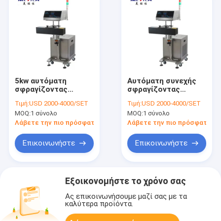
5kw αυτόματη
Αυτόματη συνεχής
σφραγίζοντας
σφραγίζοντας
μηχανή φύλλων
μηχανή φύλλων
Τιμή:
USD 2000-4000/SET
Τιμή:
USD 2000-4000/SET
αλουμινίου αργιλίου
αλουμινίου αργιλίου
MOQ:
1 σύνολο
MOQ:
1 σύνολο
για τα μπουκάλια
επαγωγής για τα
mtas-200
μπουκάλια και τα
Λάβετε την πιο πρόσφατη τιμή
Λάβετε την πιο πρόσφατη τι
βάζα
Επικοινωνήστε
Επικοινωνήστε
Εξοικονομήστε το χρόνο σας
Ας επικοινωνήσουμε μαζί σας με τα
καλύτερα προϊόντα.