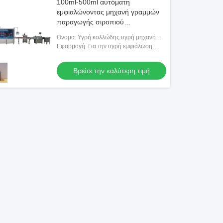
100ml-500ml αυτόματη
εμφιαλώνοντας μηχανή γραμμών
παραγωγής σιροπιού
εμφιαλώνοντας
Όνομα: Υγρή κολλώδης υγρή μηχανή
πλήρωσης
Εφαρμογή: Για την υγρή εμφιάλωση
προϊόντων υγρού ή ιξώδους
Βρείτε την καλύτερη τιμή