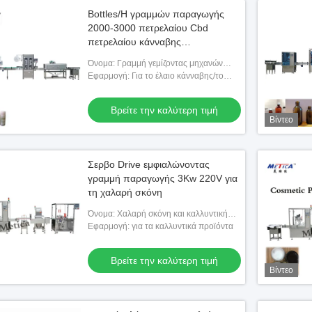
Bottles/H γραμμών παραγωγής
2000-3000 πετρελαίου Cbd
πετρελαίου κάνναβης
εμφιαλώνοντας πιστοποιητικό CE
Όνομα: Γραμμή γεμίζοντας μηχανών
ελαίου κάνναβης/ελαίου Cbd
Εφαρμογή: Για το έλαιο κάνναβης/το
έλαιο Cbd, ε-τσιγάρο, φαρμακευτικό
είδος, βιομηχανίες υγειονομικής
Βρείτε την καλύτερη τιμή
περίθαλψ
Βίντεο
Σερβο Drive εμφιαλώνοντας
γραμμή παραγωγής 3Kw 220V για
τη χαλαρή σκόνη
Όνομα: Χαλαρή σκόνη και καλλυντική
γραμμή γεμίζοντας μηχανών σκονών
Εφαρμογή: για τα καλλυντικά προϊόντα
Βρείτε την καλύτερη τιμή
Βίντεο