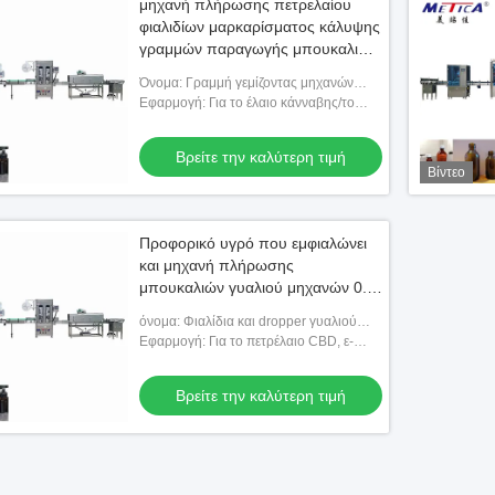
μηχανή πλήρωσης πετρελαίου
φιαλιδίων μαρκαρίσματος κάλυψης
γραμμών παραγωγής μπουκαλιών
10ml Cbd
Όνομα: Γραμμή γεμίζοντας μηχανών
ελαίου κάνναβης/ελαίου Cbd
Εφαρμογή: Για το έλαιο κάνναβης/το
έλαιο Cbd, ε-τσιγάρο, φαρμακευτικό
είδος, βιομηχανίες υγειονομικής
Βρείτε την καλύτερη τιμή
περίθαλψ
Βίντεο
Προφορικό υγρό που εμφιαλώνει
και μηχανή πλήρωσης
μπουκαλιών γυαλιού μηχανών 0.6-
0.8Mpa μαρκαρίσματος
όνομα: Φιαλίδια και dropper γυαλιού
μηχανή πλήρωσης μπουκαλιών
Εφαρμογή: Για το πετρέλαιο CBD, ε-
τσιγάρο, φαρμακευτικό είδος,
βιομηχανίες υγειονομικής περίθαλψης
Βρείτε την καλύτερη τιμή