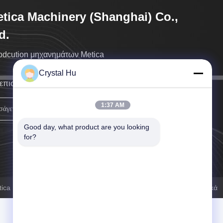
tica Machinery (Shanghai) Co.,
d.
rodcution μηχανημάτων Metica
Crystal Hu
επιστρέψουμε σε σας το συντομότερο δυνατό.
1:37 AM
ΣΗΜΑΔΙ ΕΠΑΝΩ
Good day, what product are you looking 
for?
 Machinery (Shanghai) Co., Ltd. . Διατηρούνται όλα τα πνευματικά