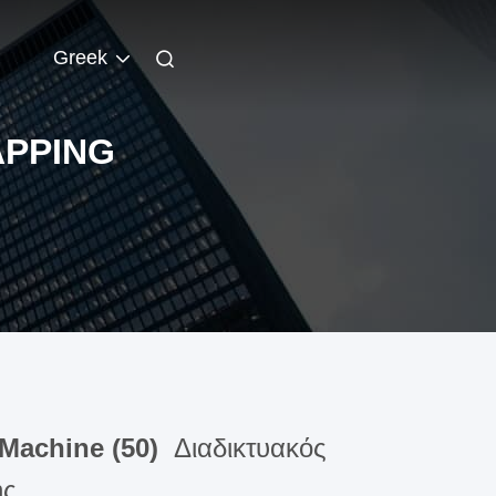
Greek
APPING
 Machine (50)
Διαδικτυακός
ής