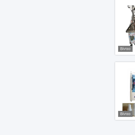
Βίντεο
Βίντεο