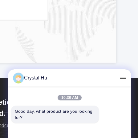
Crystal Hu
10:30 AM
tica Machinery (Shanghai) Co.,
Good day, what product are you looking 
d.
for?
rodcution μηχανημάτων Metica