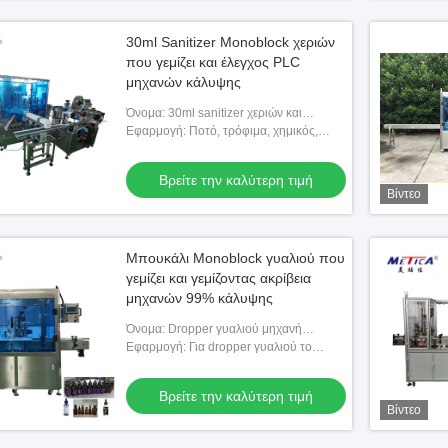
30ml Sanitizer Monoblock χεριών
που γεμίζει και έλεγχος PLC
μηχανών κάλυψης
Όνομα: 30ml sanitizer χεριών και
τετραγωνική μηχανή κάλυψης πλήρωσης
Εφαρμογή: Ποτό, τρόφιμα, χημικός,
μπουκαλιών πιστωτικών καρτών
ιατρικά
Βρείτε την καλύτερη τιμή
Βίντεο
Μπουκάλι Monoblock γυαλιού που
γεμίζει και γεμίζοντας ακρίβεια
μηχανών 99% κάλυψης
Όνομα: Dropper γυαλιού μηχανή
κάλυψης πλήρωσης μπουκαλιών
Εφαρμογή: Για dropper γυαλιού το
μπουκάλι που γεμίζει και που καλύπτει
Βρείτε την καλύτερη τιμή
Βίντεο