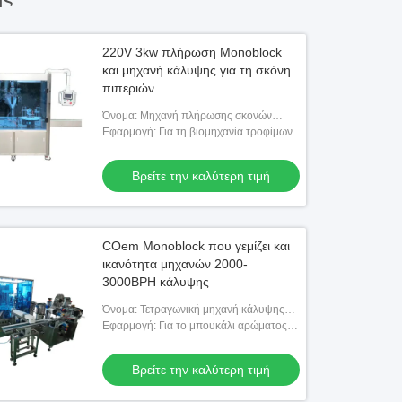
220V 3kw πλήρωση Monoblock
και μηχανή κάλυψης για τη σκόνη
πιπεριών
Όνομα: Μηχανή πλήρωσης σκονών
πιπεριών
Εφαρμογή: Για τη βιομηχανία τροφίμων
Βρείτε την καλύτερη τιμή
COem Monoblock που γεμίζει και
ικανότητα μηχανών 2000-
3000BPH κάλυψης
Όνομα: Τετραγωνική μηχανή κάλυψης
πλήρωσης μπουκαλιών αρώματος και
Εφαρμογή: Για το μπουκάλι αρώματος
πλήρωσης μπουκαλιών πιστωτικών
ψεκασμού τσεπών και το τετραγωνικό
καρτών
μπουκάλι πιστωτικών καρτών
Βρείτε την καλύτερη τιμή