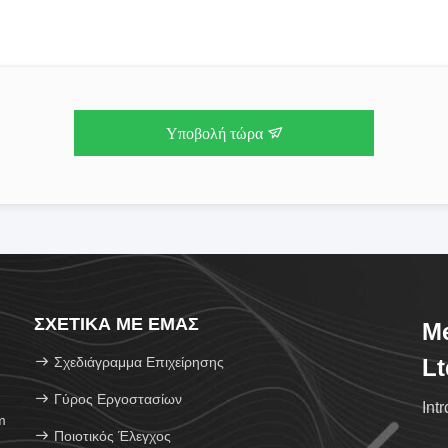
Υποβολή τώρα
ΣΧΕΤΙΚΆ ΜΕ ΕΜΆΣ
Me
Σχεδιάγραμμα Επιχείρησης
Lt
Γύρος Εργοστασίων
Int
m
Ποιοτικός Έλεγχος