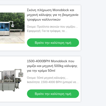
Σκόνη πλήρωση Monoblock και
μηχανή κάλυψης για τη βιομηχανία
τροφίμων καλλυντικών
Όνομα: Προϊόντα σκονών που γεμίζουν
και που καλύπτουν τη μηχανή σε μια
Εφαρμογή: Για τα τρόφιμα, τα
καλλυντικά και τη χημική βιομηχανία
Βρείτε την καλύτερη τιμή
1500-4000BPH Monoblock που
γεμίζει και μηχανή 500kg κάλυψης
για την κρέμα 50ml
Όνομα: 50ml μηχανή κάλυψης
πλήρωσης βάζων κρέμας χεριών
Ικανότητα: 1500-4000 BPH (μπορεί να
καλλυντικών
προσαρμοστεί)
Βρείτε την καλύτερη τιμή