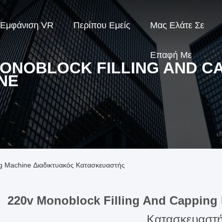
Εμφάνιση VR
Περίπου Εμείς
Μας Ελάτε Σε
Επαφή Με
MONOBLOCK FILLING AND C
NE
ng Machine Διαδικτυακός Κατασκευαστής
220v Monoblock Filling And Capping
Κατασκευαστ