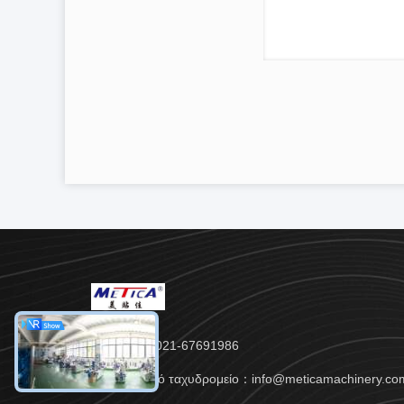
Τηλ.：86- 021-67691986
Ηλεκτρονικό ταχυδρομείο：info@meticamachinery.co