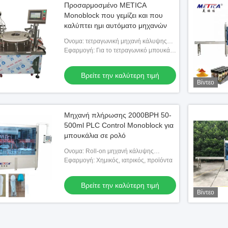
Προσαρμοσμένο METICA
Monoblock που γεμίζει και που
καλύπτει ημι αυτόματο μηχανών
Όνομα: τετραγωνική μηχανή κάλυψης
πλήρωσης μπουκαλιών κασετών και
Εφαρμογή: Για το τετραγωνικό μπουκάλι
πιστωτικών καρτών
κασετών και πιστωτικών καρτών που
γεμίζει και που καλύπτει
Βρείτε την καλύτερη τιμή
Βίντεο
Μηχανή πλήρωσης 2000BPH 50-
500ml PLC Control Monoblock για
μπουκάλια σε ρολό
Ονομα: Roll-on μηχανή κάλυψης
πλήρωσης μπουκαλιών
Εφαρμογή: Χημικός, ιατρικός, προϊόντα
Βρείτε την καλύτερη τιμή
Βίντεο