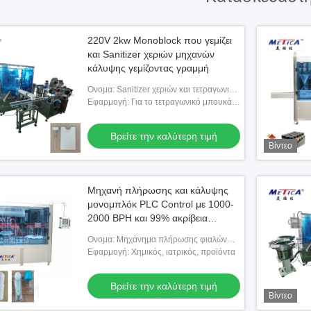
220V 2kw Monoblock που γεμίζει
και Sanitizer χεριών μηχανών
κάλυψης γεμίζοντας γραμμή
Όνομα: Sanitizer χεριών και τετραγωνική
μηχανή κάλυψης πλήρωσης μπουκαλιών
Εφαρμογή: Για το τετραγωνικό μπουκάλι
πιστωτικών καρτών
πιστωτικών καρτών που γεμίζει και που
καλύπτει
Βρείτε την καλύτερη τιμή
Βίντεο
Μηχανή πλήρωσης και κάλυψης
μονομπλόκ PLC Control με 1000-
2000 BPH και 99% ακρίβεια
πλήρωσης για μπουκάλια με
Ονομα: Μηχάνημα πλήρωσης φιαλών
σταγονόμετρο
αποσμητικού
Εφαρμογή: Χημικός, ιατρικός, προϊόντα
Βρείτε την καλύτερη τιμή
Βίντεο