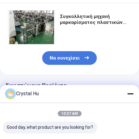
Συγκολλητική μηχανή
μαρκαρίσματος πλαστικών
σακουλών αυτοκόλλητων
ετικεττών Οθόνη αφής PLC
220V
Να συνεχίσει
Συνιστώμενα Προϊόντα
Crystal Hu
10:27 AM
Good day, what product are you looking for?