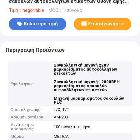
σακουλών αυτοκόλλητων ετικεττών Οθόνη αφής
PLC 220V
Τιμή：negotiable
MOQ：1 σύνολο
Καλύτερη τιμή
Επικοινωνήστε
Περιγραφή Προϊόντων
Συγκολλητική μηχανή 220V
μαρκαρίσματος αυτοκόλλητων
ετικεττών
,
Συγκολλητική μηχανή 12000BPH
Υψηλό φως
μαρκαρίσματος σακουλών
αυτοκόλλητων ετικεττών
,
Μηχανή μαρκαρίσματος σακουλών
PLC
Όροι πληρωμής
L/C, T/T
Αριθμό μοντέλου
ΑΜ-230
Δυνατότητα
100 σύνολα το μήνα
προσφοράς
Μάρκα
METICA