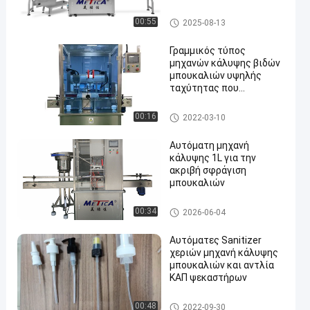
ΜΗΧΑΝΗ ΚΑΠ ΜΠΟΥΚΑΛΙΩΝ
00:55
2025-08-13
Γραμμικός τύπος
μηχανών κάλυψης βιδών
μπουκαλιών υψηλής
ταχύτητας που
ακολουθεί 220V 50hz
2kw
ΜΗΧΑΝΗ ΚΑΠ ΜΠΟΥΚΑΛΙΩΝ
00:16
2022-03-10
Αυτόματη μηχανή
κάλυψης 1L για την
ακριβή σφράγιση
μπουκαλιών
ΜΗΧΑΝΗ ΚΑΠ ΜΠΟΥΚΑΛΙΩΝ
00:34
2026-06-04
Αυτόματες Sanitizer
χεριών μηχανή κάλυψης
μπουκαλιών και αντλία
ΚΑΠ ψεκαστήρων
ΜΗΧΑΝΗ ΚΑΠ ΜΠΟΥΚΑΛΙΩΝ
00:48
2022-09-30