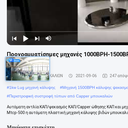
Προγραμματίσημες μηχανές 1000BPH-1500BP
ΚΑΠ
ΜΗΧΑΝΗ ΚΑΠ ΜΠΟΥΚΑΛΙΩΝ
2021-09-06
247 απόψ
#
1kw Lug μηχανή κάλυψης
#
Μηχανή 1500BPH κάλυψης ψεκασμ
#
Περιστροφική συστροφή τύπων από Capper μπουκαλιών
Αυτόματη αντλία ΚΑΠ/ψεκασμός ΚΑΠ/Capper ώθησης ΚΑΠ και μ
Mtcp-500 η αυτόματη πλαστική μηχανή κάλυψης βιδών μπουκαλιών
Μηνύματα επισκέπτη