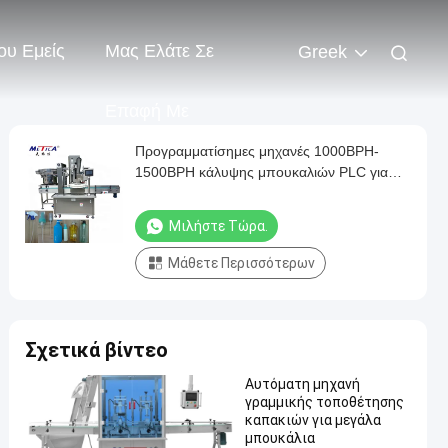
ου Εμείς
Μας Ελάτε Σε
Greek
Επαφή Με
Προγραμματίσημες μηχανές 1000BPH-
1500BPH κάλυψης μπουκαλιών PLC για
την ώθηση ΚΑΠ
Μιλήστε Τώρα.
Μάθετε Περισσότερων
Σχετικά βίντεο
Αυτόματη μηχανή
γραμμικής τοποθέτησης
καπακιών για μεγάλα
μπουκάλια