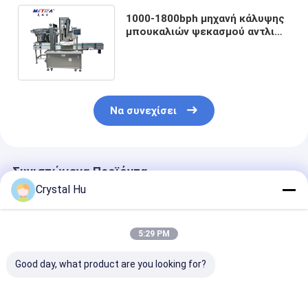
1000-1800bph μηχανή κάλυψης
μπουκαλιών ψεκασμού αντλιών
με το PLC προγραμματίσημο
Να συνεχίσει
Συνιστώμενα Προϊόντα
Crystal Hu
5:29 PM
Good day, what product are you looking for?
Αυτόματη μηχανή
Γραμμική μηχανή
Αυτόματη μηχ