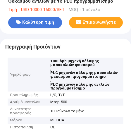
ψεκασμού αντλιών με το PLC προγραμματίσημο
Τιμή：USD 10000-16000/SET
MOQ：1 σύνολο
Καλύτερη τιμή
Επικοινωνήστε
Περιγραφή Προϊόντων
1800bph μηχανή κάλυψης
μπουκαλιών ψεκασμού
,
PLC μηχανών κάλυψης μπουκαλιών
Υψηλό φως
ψεκασμού προγραμματίσημο
,
PLC μηχανών κάλυψης αντλιών
προγραμματίσημο
Όροι πληρωμής
L/C, T/T
Αριθμό μοντέλου
Mtcp-500
Δυνατότητα
100 σύνολα το μήνα
προσφοράς
Μάρκα
METICA
Πιστοποίηση
CE