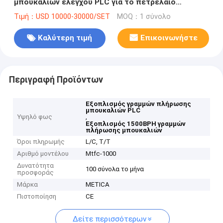
μπουκαλιών ελέγχου PLC για το πετρέλαιο
καρύδων
Τιμή：USD 10000-30000/SET
MOQ：1 σύνολο
Καλύτερη τιμή
Επικοινωνήστε
Περιγραφή Προϊόντων
Εξοπλισμός γραμμών πλήρωσης
μπουκαλιών PLC
Υψηλό φως
,
Εξοπλισμός 1500BPH γραμμών
πλήρωσης μπουκαλιών
Όροι πληρωμής
L/C, T/T
Αριθμό μοντέλου
Mtfc-1000
Δυνατότητα
100 σύνολα το μήνα
προσφοράς
Μάρκα
METICA
Πιστοποίηση
CE
Δείτε περισσότερων