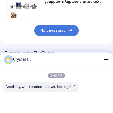
γραμμών πλήρωσης μπουκαλιών
ελέγχου PLC για το πετρέλαιο
καρύδων
Να συνεχίσει
Συνιστώμενα Προϊόντα
Crystal Hu
9:08 AM
Good day, what product are you looking for?
SS316 μηχανή
8000mm μήκους
Εμφιαλώνοντ
πλήρωσης
εμφιαλώνοντας
μπουκάλι της 
μαρμελάδας
μηχανή πλήρωσης
γραμμών παρα