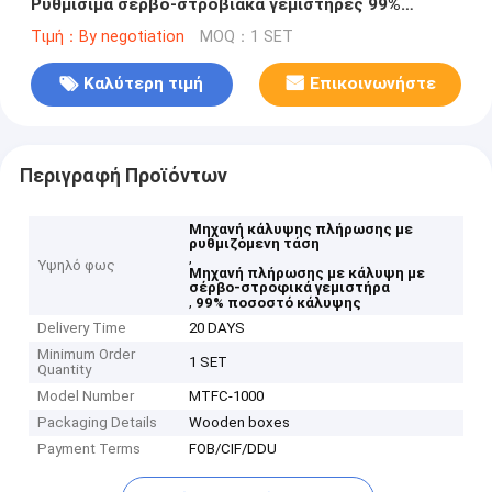
Ρυθμίσιμα σέρβο-στροβιακά γεμιστήρες 99%
ποσοστό κάλυψης
Τιμή：By negotiation
MOQ：1 SET
Καλύτερη τιμή
Επικοινωνήστε
Περιγραφή Προϊόντων
Μηχανή κάλυψης πλήρωσης με
ρυθμιζόμενη τάση
,
Υψηλό φως
Μηχανή πλήρωσης με κάλυψη με
σέρβο-στροφικά γεμιστήρα
,
99% ποσοστό κάλυψης
Delivery Time
20 DAYS
Minimum Order
1 SET
Quantity
Model Number
MTFC-1000
Packaging Details
Wooden boxes
Payment Terms
FOB/CIF/DDU