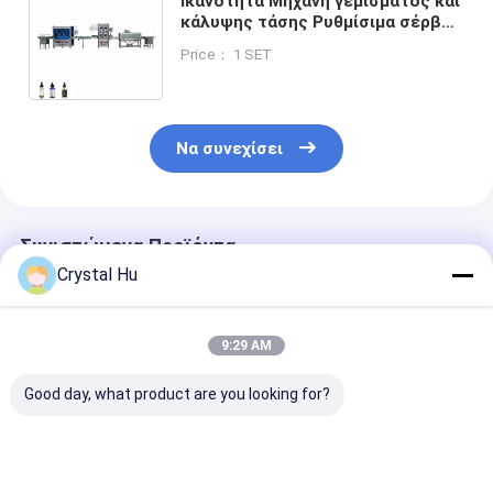
Ικανότητα Μηχανή γεμίσματος και
κάλυψης τάσης Ρυθμίσιμα σέρβο-
στροβιακά γεμιστήρες 99%
Price： 1 SET
ποσοστό κάλυψης
Να συνεχίσει
Συνιστώμενα Προϊόντα
Crystal Hu
9:29 AM
Good day, what product are you looking for?
Αυτοματοποιημένο
Μηχανή πλήρωσης
Αυτόματο μηχ
μονότλοκ καπάκι
και κάλυψης
ετικετών για