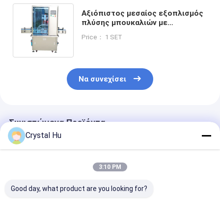
Αξιόπιστος μεσαίος εξοπλισμός
πλύσης μπουκαλιών με
χωρητικότητα 200KG για
Price： 1 SET
βιομηχανικό καθαρισμό
Να συνεχίσει
Συνιστώμενα Προϊόντα
Crystal Hu
3:10 PM
Good day, what product are you looking for?
Πλυντήριο φιαλών
Μηχανή
Προσαρμοσμέ