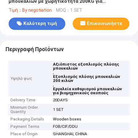
μπουκαλιών με χωρητικότητα 200KG για
βιομηχανικό καθαρισμό
Τιμή：By negotiation
MOQ：1 SET
Καλύτερη τιμή
Επικοινωνήστε
Περιγραφή Προϊόντων
Αξιόπιστος εξοπλισμός πλύσης
μπουκαλιών
,
Εξοπλισμός πλύσης μπουκαλιών
Υψηλό φως
200 κιλών
,
Εργαλεία καθαρισμού μπουκαλιών
για βιομηχανικούς σκοπούς
Delivery Time
20DAYS
Minimum Order
1 SET
Quantity
Packaging Details
Wooden boxes
Payment Terms
FOB/CIF/DDU
Place of Origin
SHANGHAI, CHINA