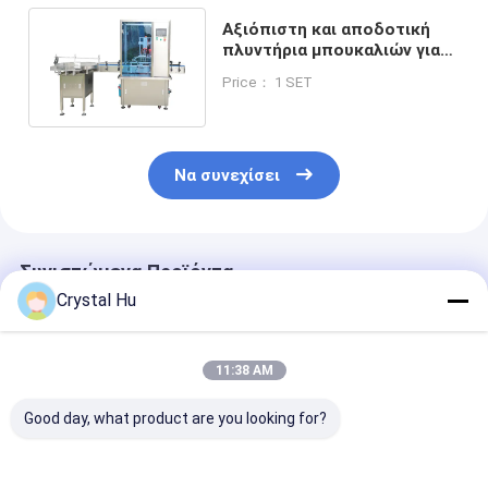
Αξιόπιστη και αποδοτική
πλυντήρια μπουκαλιών για
μεσαίου μεγέθους
Price： 1 SET
μπουκάλια
Να συνεχίσει
Συνιστώμενα Προϊόντα
Crystal Hu
11:38 AM
Good day, what product are you looking for?
Πλυντήριο φιαλών
Μηχανή
Προσαρμοσμέ