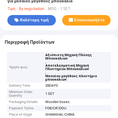
για μεσαίου μεγέθους μπουκάλια
Τιμή：By negotiation
MOQ：1 SET
Καλύτερη τιμή
Επικοινωνήστε
Περιγραφή Προϊόντων
Αξιόπιστη Μηχανή Πλύσης
Μπουκαλιών
,
Αποτελεσματική Μηχανή
Υψηλό φως
Πλυντηρίου Μπουκαλιών
,
Μεσαίου μεγέθους πλυντήριο
μπουκαλιών
Delivery Time
20DAYS
Minimum Order
1 SET
Quantity
Packaging Details
Wooden boxes
Payment Terms
FOB/CIF/DDU
Place of Origin
SHANGHAI, CHINA