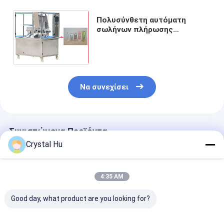
Πολυσύνθετη αυτόματη
σωλήνων πλήρωσης
σφραγίζοντας σφραγίζοντας
μηχανή σωλήνων μηχανών
υπερηχητική
Να συνεχίσει
Συνιστώμενα Προϊόντα
Crystal Hu
4:35 AM
Good day, what product are you looking for?