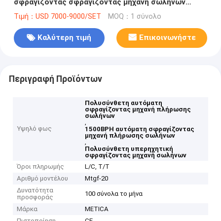
σφραγίζοντας σφραγίζοντας μηχανή σωλήνων
μηχανών υπερηχητική
Τιμή：USD 7000-9000/SET
MOQ：1 σύνολο
Καλύτερη τιμή
Επικοινωνήστε
Περιγραφή Προϊόντων
Πολυσύνθετη αυτόματη
σφραγίζοντας μηχανή πλήρωσης
σωλήνων
,
Υψηλό φως
1500BPH αυτόματη σφραγίζοντας
μηχανή πλήρωσης σωλήνων
,
Πολυσύνθετη υπερηχητική
σφραγίζοντας μηχανή σωλήνων
Όροι πληρωμής
L/C, T/T
Αριθμό μοντέλου
Mtgf-20
Δυνατότητα
100 σύνολα το μήνα
προσφοράς
Μάρκα
METICA
Πιστοποίηση
CE