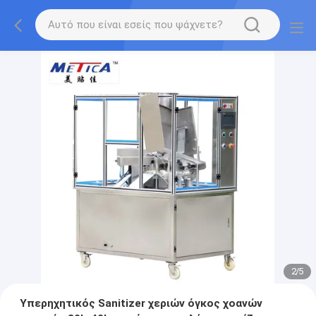
2
/
5
Υπερηχητικός Sanitizer χεριών όγκος χοανών