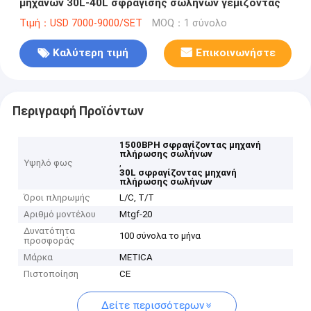
μηχανών 30L-40L σφράγισης σωλήνων γεμίζοντας
Τιμή：USD 7000-9000/SET
MOQ：1 σύνολο
Καλύτερη τιμή
Επικοινωνήστε
Περιγραφή Προϊόντων
1500BPH σφραγίζοντας μηχανή
πλήρωσης σωλήνων
Υψηλό φως
,
30L σφραγίζοντας μηχανή
πλήρωσης σωλήνων
Όροι πληρωμής
L/C, T/T
Αριθμό μοντέλου
Mtgf-20
Δυνατότητα
100 σύνολα το μήνα
προσφοράς
Μάρκα
METICA
Πιστοποίηση
CE
Δείτε περισσότερων