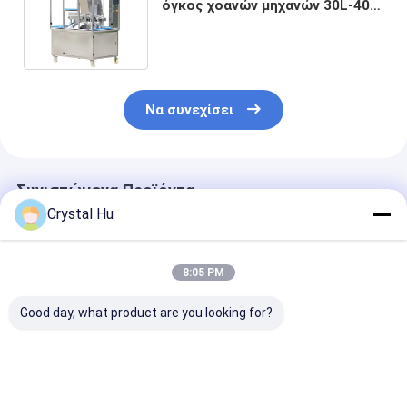
όγκος χοανών μηχανών 30L-40L
σφράγισης σωλήνων
γεμίζοντας
Να συνεχίσει
Συνιστώμενα Προϊόντα
Crystal Hu
8:05 PM
Good day, what product are you looking for?
50ml γεμίζοντας και
20-25pcs/min
Γεμίζοντας ακ
σφραγίζοντας
κρέμας γεμίζοντας
±1% μηχανών 
μηχανή σωλήνων
σφράγισης μηχανών
25pcs/min