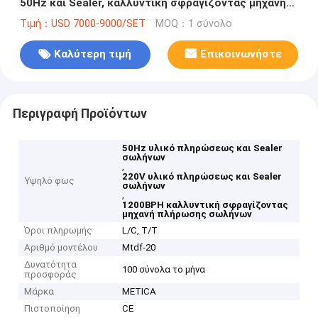
50Hz και Sealer, καλλυντική σφραγίζοντας μηχανή
πλήρωσης σωλήνων
Τιμή：USD 7000-9000/SET
MOQ：1 σύνολο
Καλύτερη τιμή
Επικοινωνήστε
Περιγραφή Προϊόντων
50Hz υλικό πληρώσεως και Sealer
σωλήνων
,
220V υλικό πληρώσεως και Sealer
Υψηλό φως
σωλήνων
,
1200BPH καλλυντική σφραγίζοντας
μηχανή πλήρωσης σωλήνων
Όροι πληρωμής
L/C, T/T
Αριθμό μοντέλου
Mtdf-20
Δυνατότητα
100 σύνολα το μήνα
προσφοράς
Μάρκα
METICA
Πιστοποίηση
CE