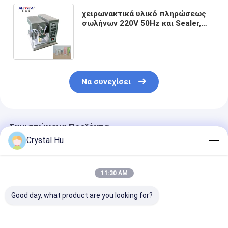
χειρωνακτικά υλικό πληρώσεως
σωλήνων 220V 50Hz και Sealer,
καλλυντική σφραγίζοντας μηχανή
πλήρωσης σωλήνων
Να συνεχίσει
Συνιστώμενα Προϊόντα
Crystal Hu
11:30 AM
Good day, what product are you looking for?
50ml γεμίζοντας και
20-25pcs/min
Γεμίζοντας ακ