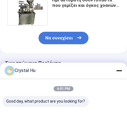
που γεμίζει και όγκος χοανών
μηχανών 25BPM 40L σφράγισης
Να συνεχίσει
Συνιστώμενα Προϊόντα
Crystal Hu
6:01 PM
Good day, what product are you looking for?
50ml γεμίζοντας και
20-25pcs/min
Γεμίζοντας ακ
σφραγίζοντας
κρέμας γεμίζοντας
±1% μηχανών 