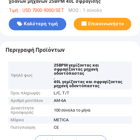
χοανών μηχανών 25BPM 40L σφράγισης
Τιμή：USD 7000-9000/SET
MOQ：1 σύνολο
Καλύτερη τιμή
Επικοινωνήστε
Περιγραφή Προϊόντων
25BPM γεμίζοντας και
σφραγίζοντας μηχανή
οδοντόπαστας
Υψηλό φως
,
40L γεμίζοντας και σφραγίζοντας
μηχανή οδοντόπαστας
Όροι πληρωμής
L/C, T/T
Αριθμό μοντέλου
ΑΜ-6A
Δυνατότητα
100 σύνολα το μήνα
προσφοράς
Μάρκα
METICA
Πιστοποίηση
CE