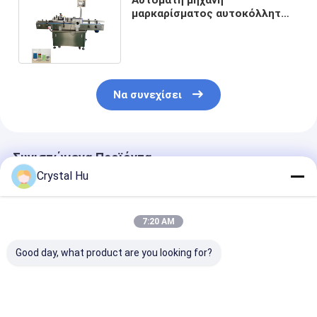
μαρκαρίσματος αυτοκόλλητων
ετικεττών για το στρογγυλό
μπουκάλι
Να συνεχίσει
Συνιστώμενα Προϊόντα
Crystal Hu
7:20 AM
Good day, what product are you looking for?
Το αυτόματο
Μηχανή
Αυτοματοποι
μπουκάλι και
αυτοματοποιημένης
μηχανή ετικέ