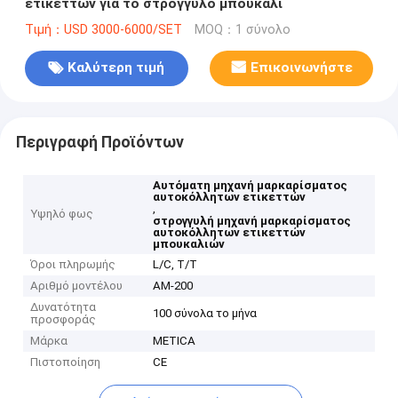
ετικεττών για το στρογγυλό μπουκάλι
Τιμή：USD 3000-6000/SET
MOQ：1 σύνολο
Καλύτερη τιμή
Επικοινωνήστε
Περιγραφή Προϊόντων
Αυτόματη μηχανή μαρκαρίσματος
αυτοκόλλητων ετικεττών
,
Υψηλό φως
στρογγυλή μηχανή μαρκαρίσματος
αυτοκόλλητων ετικεττών
μπουκαλιών
Όροι πληρωμής
L/C, T/T
Αριθμό μοντέλου
ΑΜ-200
Δυνατότητα
100 σύνολα το μήνα
προσφοράς
Μάρκα
METICA
Πιστοποίηση
CE