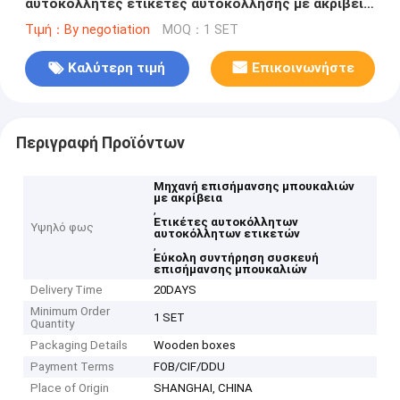
αυτοκόλλητες ετικέτες αυτοκόλλησης με ακρίβεια
και εύκολη συντήρηση
Τιμή：By negotiation
MOQ：1 SET
Καλύτερη τιμή
Επικοινωνήστε
Περιγραφή Προϊόντων
Μηχανή επισήμανσης μπουκαλιών
με ακρίβεια
,
Ετικέτες αυτοκόλλητων
Υψηλό φως
αυτοκόλλητων ετικετών
,
Εύκολη συντήρηση συσκευή
επισήμανσης μπουκαλιών
Delivery Time
20DAYS
Minimum Order
1 SET
Quantity
Packaging Details
Wooden boxes
Payment Terms
FOB/CIF/DDU
Place of Origin
SHANGHAI, CHINA