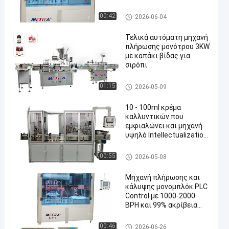
ρυθμιζόμενο όγκο για
εξοπλισμό πλήρωσης
Μηχανή πλήρωσης μπουκαλι
00:42
2026-06-04
μπουκαλιών υγρού
ών
Τελικά αυτόματη μηχανή
πλήρωσης μονότρου 3KW
με καπάκι βίδας για
σιρόπι
monoblock γεμίζοντας και μη
01:15
2026-05-09
χανή κάλυψης
10 - 100ml κρέμα
καλλυντικών που
εμφιαλώνει και μηχανή
υψηλό Intellectualization
κάλυψης
monoblock γεμίζοντας και μη
00:55
2026-05-08
χανή κάλυψης
Μηχανή πλήρωσης και
κάλυψης μονομπλόκ PLC
Control με 1000-2000
BPH και 99% ακρίβεια
πλήρωσης για μπουκάλια
με σταγονόμετρο
monoblock γεμίζοντας και μη
00:46
2026-06-26