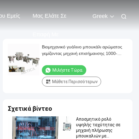
ου Εμείς
Μας Ελάτε Σε
Greek
Επαφή Με
Βιομηχανικό γυάλινο μπουκάλι αρώματος
γεμίζοντας μηχανή επισήμανσης 1000-
1800BPH
Μιλήστε Τώρα.
Μάθετε Περισσότερων
Σχετικά βίντεο
Αποσμητικό ρολό
υψηλής ταχύτητας σε
μηχανή πλήρωσης
μπουκαλιών με