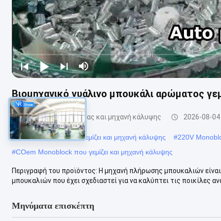
Βιομηχανικό γυάλινο μπουκάλι αρώματος γε
monoblock γεμίζοντας και μηχανή κάλυψης
2026-08-04
#
PLC Monoblock που γεμίζει και μηχανή κάλυψης
#
220V Monoblo
#
COem Monoblock που γεμίζει και μηχανή κάλυψης
Περιγραφή του προϊόντος: Η μηχανή πλήρωσης μπουκαλιών είνα
μπουκαλιών που έχει σχεδιαστεί για να καλύπτει τις ποικίλες αν
Μηνύματα επισκέπτη