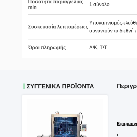
Ποσότητα παραγγελίας
1 σύνολο
min
Υποκαπνισμός-ελεύθε
Συσκευασία λεπτομέρειες
συναντούν τα διεθνή
Όροι πληρωμής
Λ/Κ, Τ/Τ
Περιγρ
ΣΥΓΓΕΝΙΚΆ ΠΡΟΪΌΝΤΑ
Εφαρμογ