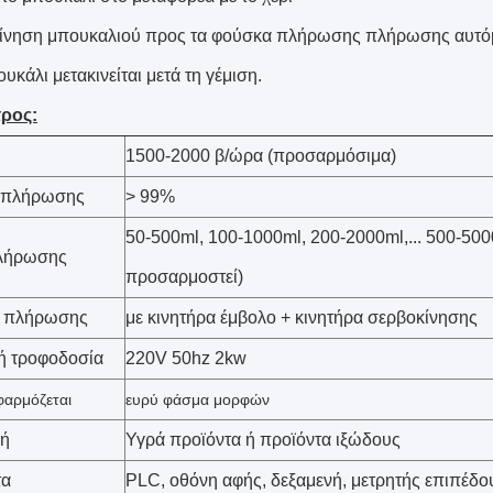
ίνηση μπουκαλιού προς τα φούσκα πλήρωσης πλήρωσης αυτό
υκάλι μετακινείται μετά τη γέμιση.
ρος:
1500-2000 β/ώρα (προσαρμόσιμα)
α πλήρωσης
> 99%
50-500ml, 100-1000ml, 200-2000ml,... 500-500
λήρωσης
προσαρμοστεί)
 πλήρωσης
με κινητήρα έμβολο + κινητήρα σερβοκίνησης
ή τροφοδοσία
220V 50hz 2kw
φαρμόζεται
ευρύ φάσμα μορφών
ή
Υγρά προϊόντα ή προϊόντα ιξώδους
τα
PLC, οθόνη αφής, δεξαμενή, μετρητής επιπέδο