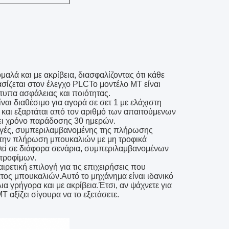
μαλά και με ακρίβεια, διασφαλίζοντας ότι κάθε
σίζεται στον έλεγχο PLCΤο μοντέλο MT είναι
τυπα ασφάλειας και ποιότητας.
ίναι διαθέσιμο για αγορά σε σετ 1 με ελάχιστη
 και εξαρτάται από τον αριθμό των απαιτούμενων
χει χρόνο παράδοσης 30 ημερών.
ογές, συμπεριλαμβανομένης της πλήρωσης
α την πλήρωση μπουκαλιών με μη τροφικά
εί σε διάφορα σενάρια, συμπεριλαμβανομένων
τροφίμων.
ρετική επιλογή για τις επιχειρήσεις που
ατος μπουκαλιών.Αυτό το μηχάνημα είναι ιδανικό
ια γρήγορα και με ακρίβεια.Έτσι, αν ψάχνετε για
 αξίζει σίγουρα να το εξετάσετε.