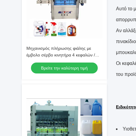
Αυτό το 
απορρυπαν
Αν αλλάξ
πινακίδι
Μηχανισμός πλήρωσης φιάλης με
μπουκαλ
έμβολο σέρβο κινητήρα 4 κεφαλών /
Σύστημα πλήρωσης φιάλης
Οι κεφαλ
Βρείτε την καλύτερη τιμή
του προϊ
Ειδικότητ
Υιοθε