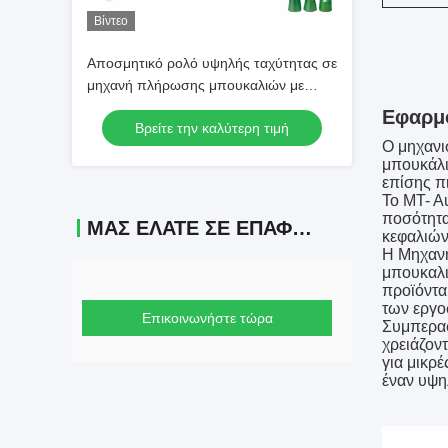
Βίντεο
Αποσμητικό ρολό υψηλής ταχύτητας σε
μηχανή πλήρωσης μπουκαλιών με
ρυθμιζόμενο όγκο για εξοπλισμό
Εφαρμ
Βρείτε την καλύτερη τιμή
πλήρωσης μπουκαλιών υγρού
Ο μηχανισ
μπουκάλι
επίσης π
Το MT- Au
ποσότητα
ΜΑΣ ΕΛΆΤΕ ΣΕ ΕΠΑΦΉ ΜΕ
κεφαλιών
Η Μηχανή
μπουκαλι
προϊόντα
των εργο
Επικοινωνήστε τώρα
Συμπερασ
χρειάζον
για μικρέ
έναν υψη