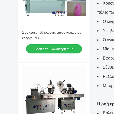
Χρησι
πύλες πλ
Ο κινη
Υψηλή
Συσκευές πλήρωσης μπουκαλιών με
έλεγχο PLC
Ο όγκ
Βρείτε την καλύτερη τιμή
Μία μ
Εφαρμ
Σύνθε
PLC,σ
Μπορε
Η ροή ε
Βάλτε