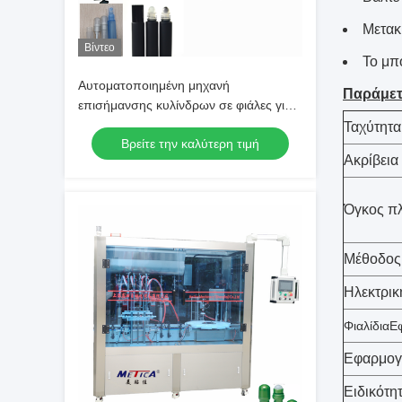
Μετακ
Βίντεο
Το μπο
Αυτοματοποιημένη μηχανή
Παράμετ
επισήμανσης κυλίνδρων σε φιάλες για
τη συμπλήρωση με σφαίρα, για την
Ταχύτητα
Βρείτε την καλύτερη τιμή
επένδυση με καπάκι, για τα αιθέρια
Ακρίβει
έλαια
Όγκος π
Μέθοδος
Ηλεκτρικ
Φιαλίδια
Ε
Εφαρμογ
Ειδικότη