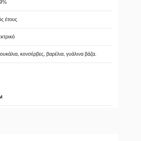
99%
ς έτους
κτρικό
υκάλια, κονσέρβες, βαρέλια, γυάλινα βάζα.
M