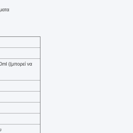
ματα
0ml ((μπορεί να
υ