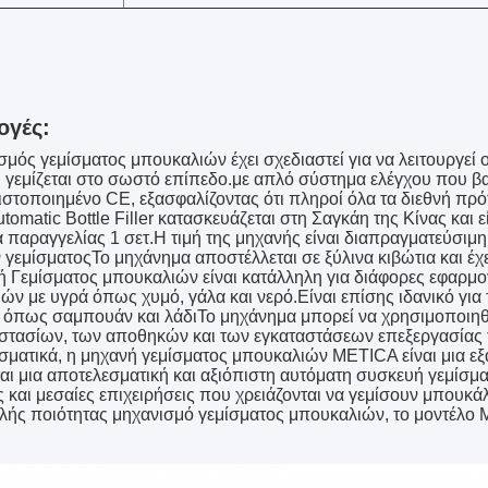
ογές:
μός γεμίσματος μπουκαλιών έχει σχεδιαστεί για να λειτουργεί ο
 γεμίζεται στο σωστό επίπεδο.με απλό σύστημα ελέγχου που βα
ιστοποιημένο CE, εξασφαλίζοντας ότι πληροί όλα τα διεθνή πρό
tomatic Bottle Filler κατασκευάζεται στη Σαγκάη της Κίνας και ε
 παραγγελίας 1 σετ.Η τιμή της μηχανής είναι διαπραγματεύσιμη
 γεμίσματοςΤο μηχάνημα αποστέλλεται σε ξύλινα κιβώτια και έ
 Γεμίσματος μπουκαλιών είναι κατάλληλη για διάφορες εφαρμ
ών με υγρά όπως χυμό, γάλα και νερό.Είναι επίσης ιδανικό γι
 όπως σαμπουάν και λάδιΤο μηχάνημα μπορεί να χρησιμοποιηθ
στασίων, των αποθηκών και των εγκαταστάσεων επεξεργασίας 
ματικά, η μηχανή γεμίσματος μπουκαλιών METICA είναι μια εξαι
ται μια αποτελεσματική και αξιόπιστη αυτόματη συσκευή γεμίσμ
ς και μεσαίες επιχειρήσεις που χρειάζονται να γεμίσουν μπουκάλ
λής ποιότητας μηχανισμό γεμίσματος μπουκαλιών, το μοντέλο MT