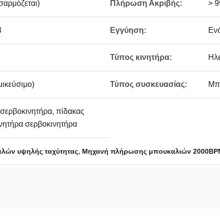
αρμόζεται)
Πλήρωση Ακριβής:
> 
3
Εγγύηση:
Ενό
Τύπος κινητήρα:
Ηλε
μικεύσιμο)
Τύπος συσκευασίας:
Μπο
 σερβοκινητήρα, πίδακας
νητήρα σερβοκινητήρα
,
λών υψηλής ταχύτητας
Μηχανή πλήρωσης μπουκαλιών 2000BP