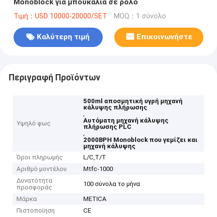
Monoblock για μπουκάλια σε ρολό
Τιμή：USD 10000-20000/SET
MOQ：1 σύνολο
Καλύτερη τιμή
Επικοινωνήστε
Περιγραφή Προϊόντων
500ml αποσμητική υγρή μηχανή
κάλυψης πλήρωσης
,
Αυτόματη μηχανή κάλυψης
Υψηλό φως
πλήρωσης PLC
,
2000BPH Monoblock που γεμίζει και
μηχανή κάλυψης
Όροι πληρωμής
L/C,T/T
Αριθμό μοντέλου
Mtfc-1000
Δυνατότητα
100 σύνολα το μήνα
προσφοράς
Μάρκα
METICA
Πιστοποίηση
CE