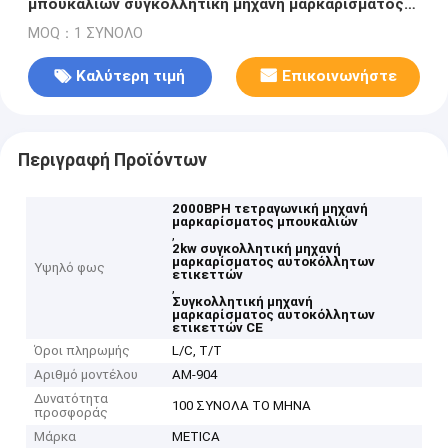
μπουκαλιών συγκολλητική μηχανή μαρκαρίσματος
αυτοκόλλητων ετικεττών
MOQ：1 ΣΥΝΟΛΟ
Καλύτερη τιμή
Επικοινωνήστε
Περιγραφή Προϊόντων
2000BPH τετραγωνική μηχανή
μαρκαρίσματος μπουκαλιών
,
2kw συγκολλητική μηχανή
μαρκαρίσματος αυτοκόλλητων
Υψηλό φως
ετικεττών
,
Συγκολλητική μηχανή
μαρκαρίσματος αυτοκόλλητων
ετικεττών CE
Όροι πληρωμής
L/C, T/T
Αριθμό μοντέλου
ΑΜ-904
Δυνατότητα
100 ΣΥΝΟΛΑ ΤΟ ΜΗΝΑ
προσφοράς
Μάρκα
METICA