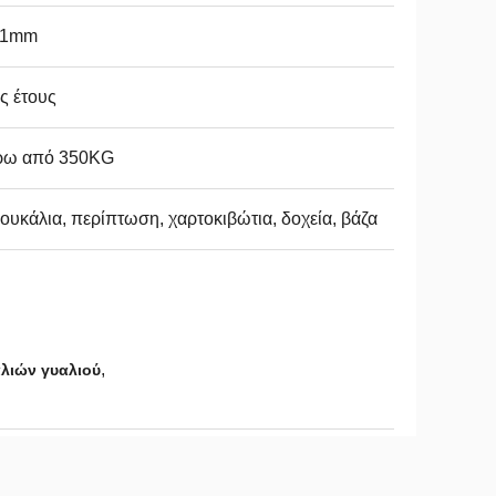
--1mm
ς έτους
ρω από 350KG
υκάλια, περίπτωση, χαρτοκιβώτια, δοχεία, βάζα
,
λιών γυαλιού