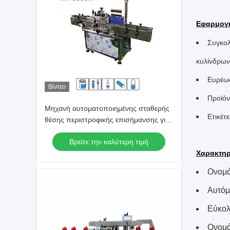
Εφαρμογ
Συγκολ
κυλίνδρων
Ευρέως
Βίντεο
Προϊόν
Μηχανή αυτοματοποιημένης σταθερής
Ετικέτ
θέσης περιστροφικής επισήμανσης για
στρογγυλά δοχεία
Βρείτε την καλύτερη τιμή
Χαρακτηρ
Ονομά
Αυτόμ
Εύκολ
Ονομά