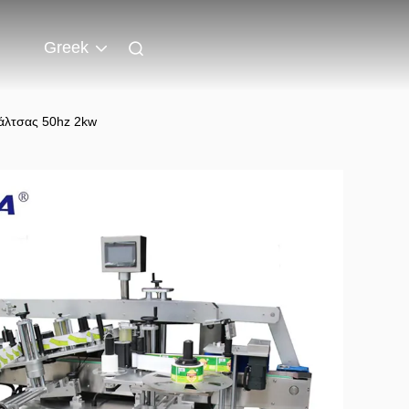
Greek
άλτσας 50hz 2kw