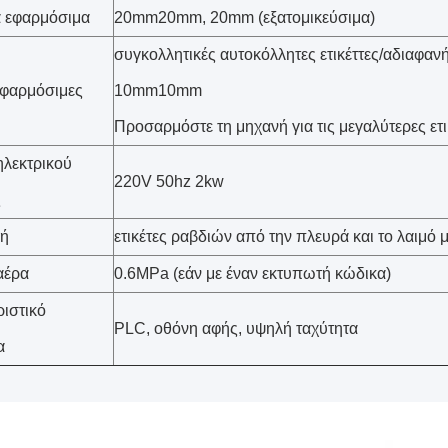
α εφαρμόσιμα
20mm20mm
, 20mm
(εξατομικεύσιμα)
συγκολλητικές αυτοκόλλητες ετικέττες/αδιαφαν
 εφαρμόσιμες
10mm10mm
Προσαρμόστε τη μηχανή για τις μεγαλύτερες ετι
λεκτρικού
220V 50hz 2kw
ς
ή
ετικέτες ραβδιών από την πλευρά και το λαιμό
αέρα
0.6MPa (εάν με έναν εκτυπωτή κώδικα)
ιστικό
PLC, οθόνη αφής, υψηλή ταχύτητα
α