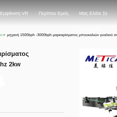
Εμφάνιση VR
Περίπου Εμείς
Μας Ελάτε Σε
Επαφή Με
ών
>
μηχανή 1500bph -3000bph μαρκαρίσματος μπουκαλιών γυαλιού σ
αρίσματος
0hz 2kw