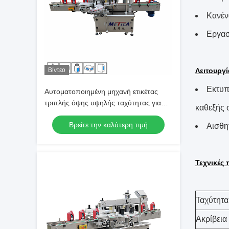
Κανέν
Εργασ
Βίντεο
Λειτουργ
Εκτυπ
Αυτοματοποιημένη μηχανή ετικέτας
τριπλής όψης υψηλής ταχύτητας για
καθεξής σ
αποτελεσματική εφαρμογή ετικέτας
Βρείτε την καλύτερη τιμή
Αισθητ
Τεχνικές
Ταχύτητα
Ακρίβεια