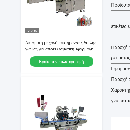
Προϊόντ
ετικέτες
Βίντεο
Αυτόματη μηχανή επισήμανσης διπλής
Παροχή η
γωνίας για αποτελεσματική εφαρμογή
ετικέτας
ρεύματο
Βρείτε την καλύτερη τιμή
Εφαρμογ
Παροχή 
Χαρακτηρ
γνώρισμ