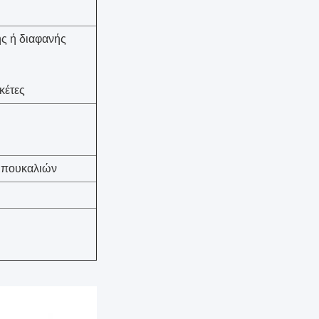
ής ή διαφανής
κέτες
 μπουκαλιών