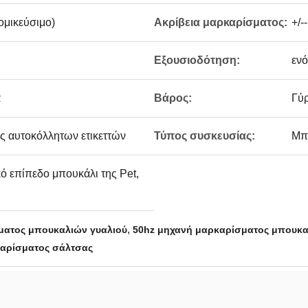
ομικεύσιμο)
Ακρίβεια μαρκαρίσματος:
+/
Εξουσιοδότηση:
ενό
α
Βάρος:
Γύ
ς αυτοκόλλητων ετικεττών
Τύπος συσκευσίας:
Μπο
ό επίπεδο μπουκάλι της Pet,
,
ματος μπουκαλιών γυαλιού
50hz μηχανή μαρκαρίσματος μπουκα
αρίσματος σάλτσας