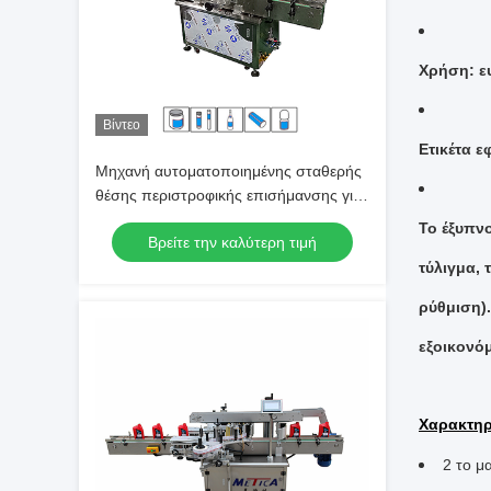
Χρήση: ε
Βίντεο
Ετικέτα ε
Μηχανή αυτοματοποιημένης σταθερής
θέσης περιστροφικής επισήμανσης για
στρογγυλά δοχεία
Το έξυπν
Βρείτε την καλύτερη τιμή
τύλιγμα, 
ρύθμιση)
εξοικονό
Χαρακτηρ
2 το μ