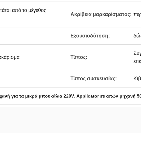
άται από το μέγεθος
Ακρίβεια μαρκαρίσματος:
πε
Εξουσιοδότηση:
δώ
Συ
ρκάρισμα
Τύπος:
ετι
Τύπος συσκευσίας:
Κιβ
,
ηχανή για τα μικρά μπουκάλια 220V
Applicator ετικετών μηχανή 5