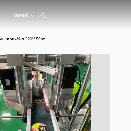
Greek
ικρά μπουκάλια 220V 50hz