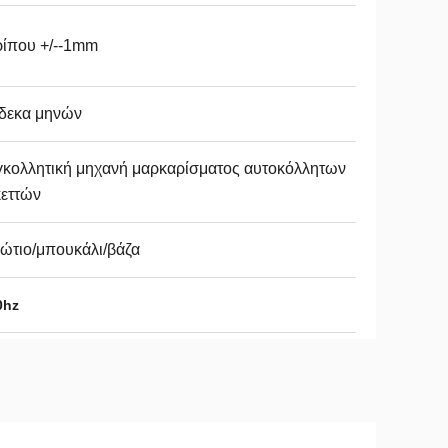
ρίπου +/--1mm
δεκα μηνών
γκολλητική μηχανή μαρκαρίσματος αυτοκόλλητων
κεττών
ώτιο/μπουκάλι/βάζα
0hz