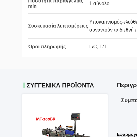
Ποσότητα παραγγελίας
1 σύνολο
min
Υποκαπνισμός-ελεύθε
Συσκευασία λεπτομέρειες
συναντούν τα διεθνή
Όροι πληρωμής
L/C, T/T
Περιγρ
ΣΥΓΓΕΝΙΚΆ ΠΡΟΪΌΝΤΑ
Συμπα
Εφαρμογ