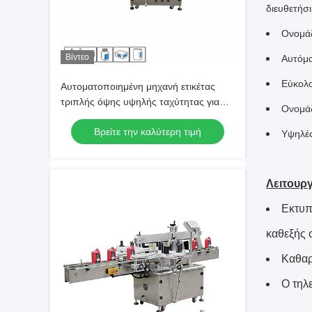
διευθετήσι
Ονομάζ
Βίντεο
Αυτόμα
Εύκολο
Αυτοματοποιημένη μηχανή ετικέτας
τριπλής όψης υψηλής ταχύτητας για
Ονομάζ
αποτελεσματική εφαρμογή ετικέτας
Βρείτε την καλύτερη τιμή
Υψηλές
Λειτουργ
Εκτυπ
καθεξής 
Καθαρί
Ο τηλε