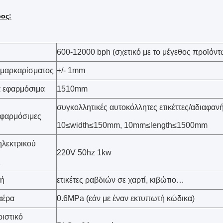
ος:
600-12000 bph (σχετικό με το μέγεθος προϊόντ
 μαρκαρίσματος
+/- 1mm
α εφαρμόσιμα
1510mm
συγκολλητικές αυτοκόλλητες ετικέττες/αδιαφαν
 εφαρμόσιμες
10≤width≤150mm, 10mm≤length≤1500mm
λεκτρικού
220V 50hz 1kw
ς
ή
ετικέτες ραβδιών σε χαρτί, κιβώτιο…
αέρα
0.6MPa (εάν με έναν εκτυπωτή κώδικα)
ιστικό