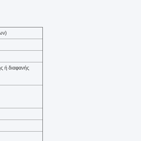
ων)
ής ή διαφανής