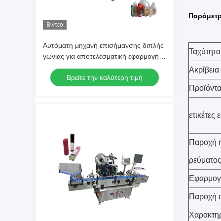
Παράμετρ
Βίντεο
Αυτόματη μηχανή επισήμανσης διπλής
Ταχύτητα
γωνίας για αποτελεσματική εφαρμογή
ετικέτας
Ακρίβεια
Βρείτε την καλύτερη τιμή
Προϊόντ
ετικέτες
Παροχή η
ρεύματο
Εφαρμογ
Παροχή 
Χαρακτηρ