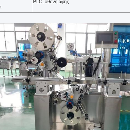
PLC, οθόνη αφής
α