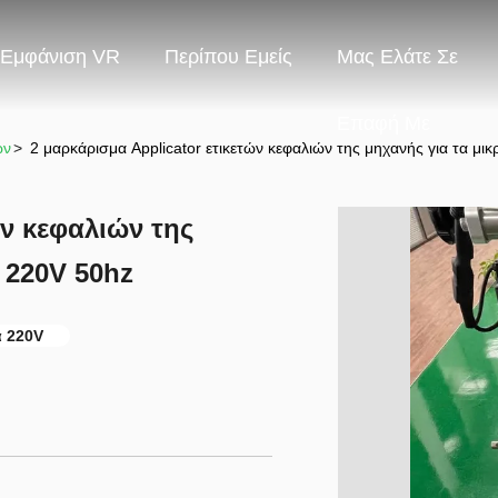
Εμφάνιση VR
Περίπου Εμείς
Μας Ελάτε Σε
Επαφή Με
ών
>
2 μαρκάρισμα Applicator ετικετών κεφαλιών της μηχανής για τα μ
ών κεφαλιών της
 220V 50hz
α 220V