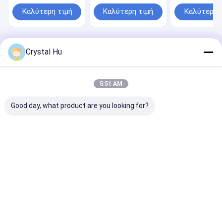
ταινιών να
περιστροφικής
υψηλής ταχύτ
συρρικνωθεί τη
επισήμανσης για
για αποτελεσ
Καλύτερη τιμή
Καλύτερη τιμή
Καλύτερη 
μηχανή
στρογγυλά δοχεία
εφαρμογή ετι
μαρκαρίσματος με
τον ατμό
συρρικνώνεται τη
μηχανή
Αρχική Σελίδα
Περίπου εμείς
Desktop Site
Crystal Hu
μαρκαρίσματος
Sitemap
Πολιτική μυστικότητας
μπουκαλιών
σηράγγων
Ποιότητα
Μηχανή πλήρωσης μπουκαλιών
Κίνα
εργοστάσιο.Copyright © 2026 Metica Machinery (Shanghai) Co.,
5:51 AM
Ltd.. All Rights Reserved.
Good day, what product are you looking for?
Σπίτι
Προϊόντα
Εμφάνιση VR