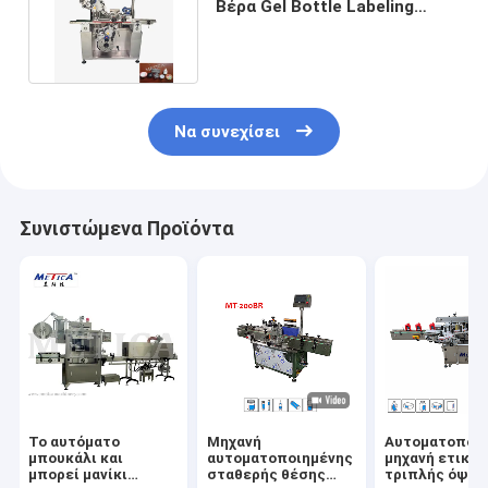
Βέρα Gel Bottle Labeling
Machine 1000BPH-1200BPH
Να συνεχίσει
Συνιστώμενα Προϊόντα
Το αυτόματο
Μηχανή
Αυτοματοποι
μπουκάλι και
αυτοματοποιημένης
μηχανή ετικέ
μπορεί μανίκι
σταθερής θέσης
τριπλής όψης