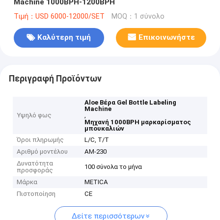
Machine 1000BPH-1200BPH
Τιμή：USD 6000-12000/SET
MOQ：1 σύνολο
Καλύτερη τιμή
Επικοινωνήστε
Περιγραφή Προϊόντων
Aloe Βέρα Gel Bottle Labeling
Machine
Υψηλό φως
,
Μηχανή 1000BPH μαρκαρίσματος
μπουκαλιών
Όροι πληρωμής
L/C, T/T
Αριθμό μοντέλου
ΑΜ-230
Δυνατότητα
100 σύνολα το μήνα
προσφοράς
Μάρκα
METICA
Πιστοποίηση
CE
Δείτε περισσότερων