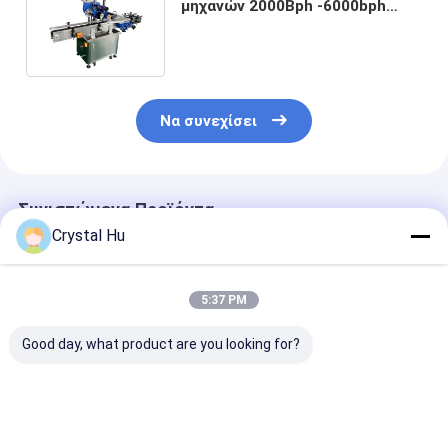
μηχανών 2000Bph -6000bph
μαρκαρίσματος κιβωτίων
πτώσης ματιών
Να συνεχίσει
Συνιστώμενα Προϊόντα
Crystal Hu
5:37 PM
Good day, what product are you looking for?
Το αυτόματο
Μηχανή
Αυτοματοποι
μπουκάλι και
αυτοματοποιημένης
μηχανή ετικέ
μπορεί μανίκι
σταθερής θέσης
τριπλής όψης