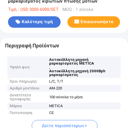
μαρκαρίσματος κιβωτίων πτώσης ματιών
Τιμή：USD 3000-6000/SET
MOQ：1 σύνολο
Καλύτερη τιμή
Επικοινωνήστε
Περιγραφή Προϊόντων
Αυτοκόλλητη μηχανή
μαρκαρίσματος METICA
Υψηλό φως
,
Αυτοκόλλητη μηχανή 2000Bph
μαρκαρίσματος
Όροι πληρωμής
L/C, T/T
Αριθμό μοντέλου
ΑΜ-220
Δυνατότητα
100 σύνολα το μήνα
προσφοράς
Μάρκα
METICA
Πιστοποίηση
CE
Δείτε περισσότερων