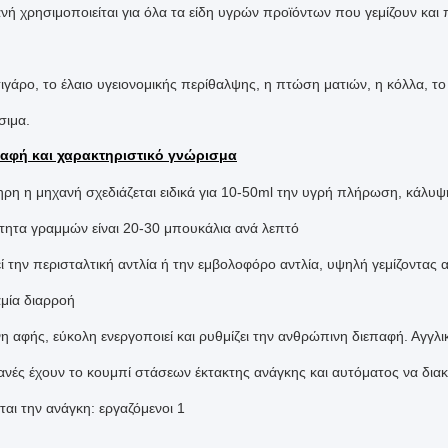
νή χρησιμοποιείται για όλα τα είδη υγρών προϊόντων που γεμίζουν και
σιγάρο, το έλαιο υγειονομικής περίθαλψης, η πτώση ματιών, η κόλλα, τ
σιμα.
αφή και χαρακτηριστικό γνώρισμα
ρη η μηχανή σχεδιάζεται ειδικά για 10-50ml την υγρή πλήρωση, κάλυψ
τητα γραμμών είναι 20-30 μπουκάλια ανά λεπτό
εί την περισταλτική αντλία ή την εμβολοφόρο αντλία, υψηλή γεμίζοντας 
μία διαρροή
η αφής, εύκολη ενεργοποιεί και ρυθμίζει την ανθρώπινη διεπαφή. Αγγλι
ανές έχουν το κουμπί στάσεων έκτακτης ανάγκης και αυτόματος να διακ
ται την ανάγκη: εργαζόμενοι 1