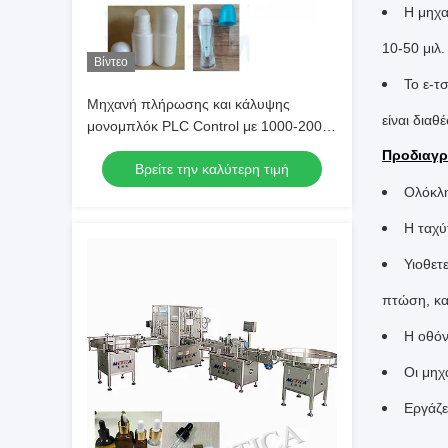
Η μηχα
10-50 μιλ.
Βίντεο
Το ε-τ
Μηχανή πλήρωσης και κάλυψης
είναι διαθέ
μονομπλόκ PLC Control με 1000-2000
BPH και 99% ακρίβεια πλήρωσης για
Προδιαγρ
Βρείτε την καλύτερη τιμή
μπουκάλια με σταγονόμετρο
Ολόκλη
Η ταχύ
Υιοθετ
πτώση, κα
Η οθόν
Οι μηχ
Εργάζε