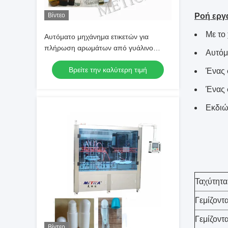
Βίντεο
Ροή εργ
Με το
Αυτόματο μηχάνημα ετικετών για
πλήρωση αρωμάτων από γυάλινο
Αυτόμ
μπουκάλι
Βρείτε την καλύτερη τιμή
Ένας 
Ένας 
Εκδιώ
Ταχύτητα
Γεμίζοντ
Γεμίζοντ
Βίντεο