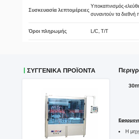
Υποκαπνισμός-ελεύθε
Συσκευασία λεπτομέρειες
συναντούν τα διεθνή
Όροι πληρωμής
L/C, T/T
Περιγρ
ΣΥΓΓΕΝΙΚΆ ΠΡΟΪΌΝΤΑ
30m
Εφαρμογ
Η μηχ