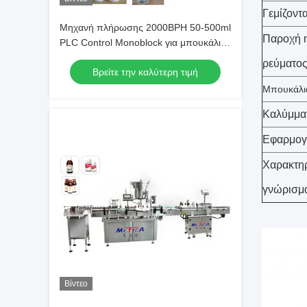
Γεμίζοντ
Μηχανή πλήρωσης 2000BPH 50-500ml
Παροχή η
PLC Control Monoblock για μπουκάλια
σε ρολό
ρεύματο
Βρείτε την καλύτερη τιμή
Μπουκάλι
Καλύμμα
Εφαρμογ
Χαρακτηρ
γνώρισμ
Βίντεο