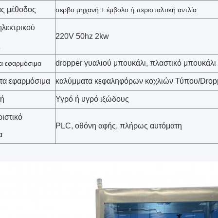
ας μέθοδος
σερβο μηχανή
+ έμβολο ή περισταλτική αντλία
λεκτρικού
220V 50hz 2kw
ς
dropper γυαλιού μπουκάλι, πλαστικό μπουκάλι
α
εφαρμόσιμα
τα εφαρμόσιμα
καλύμματα κεφαληφόρων κοχλιών Τύπου/Dro
ή
Υγρό ή υγρό ιξώδους
ιστικό
PLC, οθόνη αφής, πλήρως αυτόματη
α