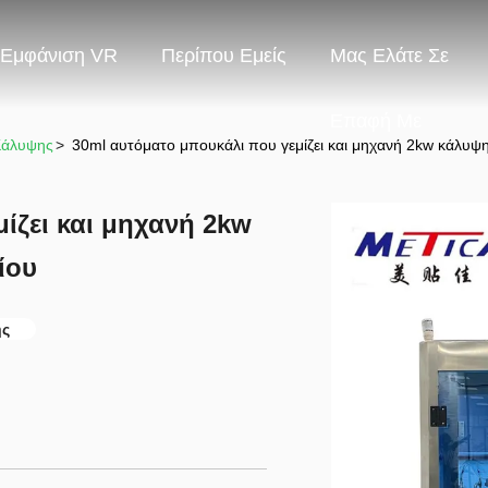
Εμφάνιση VR
Περίπου Εμείς
Μας Ελάτε Σε
Επαφή Με
Κάλυψης
>
30ml αυτόματο μπουκάλι που γεμίζει και μηχανή 2kw κάλυψη
ίζει και μηχανή 2kw
ίου
ης